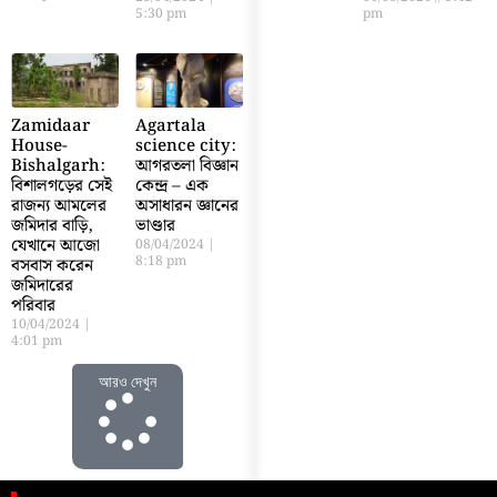
pm
5:30 pm
Zamidaar
Agartala
House-
science city:
Bishalgarh:
আগরতলা বিজ্ঞান
বিশালগড়ের সেই
কেন্দ্র – এক
রাজন্য আমলের
অসাধারন জ্ঞানের
জমিদার বাড়ি,
ভাণ্ডার
যেখানে আজো
08/04/2024
8:18 pm
বসবাস করেন
জমিদারের
পরিবার
10/04/2024
4:01 pm
আরও দেখুন