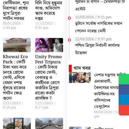
পুরাতন চা বাগান – মেখলিপাড়া টি
ফেস্টিভ্যাল, শূন্য
বিলি নিয়ে ধুন্ধুমার
নিরাপত্তা! প্রশ্নের
কাণ্ড, অভিযোগ
এস্টেট
মুখে ত্রিপুরা
স্ক্যাম করেছে
22/03/2024
9:11 pm
পর্যটন দফতর
দপ্তর
ভুটানে সর্বোচ্চ নাগরিকের সন্মান
06/01/2026
11/12/2025
1:44 pm
9:01 pm
পেলেন নরেন্দ্র মোদী
22/03/2024
9:37 pm
পশ্চিম ত্রিপুরা নির্বাচনী কার্যালয়
উদ্বোধন
Khowai Eco
Unity Promo
Park : কোটি
Fest Tripura
টাকা খরচ করে
: কোটি টাকার
খাস খবর
চলছে প্রোমো
প্রোমো ফেস্ট,
নেশার যন্ত্রণায় অতিষ্ঠ
ফেস্ট, এদিকে
বেকারত্ব ও
এলাকাবাসী,
বেহাল দশায়
কর্মহীনতা রোগে
কৈলাসহর থানায়
ধুঁকছে রাজ্যের
জর্জরিত ত্রিপুরা
পর্যটন ক্ষেত্র
রাজ্যে কতটা
কাউন্সিলর-সহ
গুলো
প্রাসঙ্গিক ?
বাসিন্দাদের
23/11/2025
12/11/2025
ডেপুটেশন
9:19 pm
8:17 pm
06/08/2026
5:56
pm