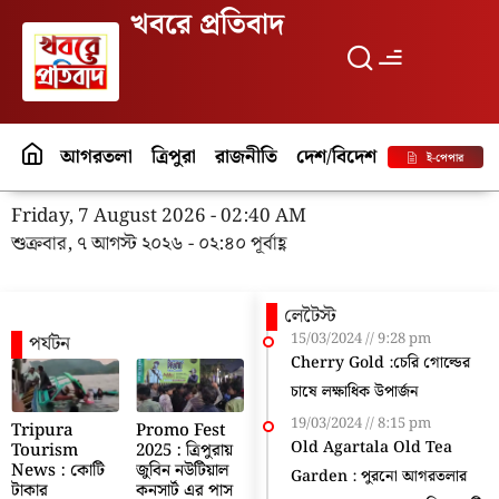
খবরে প্রতিবাদ
আগরতলা
ত্রিপুরা
রাজনীতি
দেশ/বিদেশ
পর্যটন
বিনো
ই-পেপার
Friday, 7 August 2026 - 02:40 AM
শুক্রবার, ৭ আগস্ট ২০২৬ - ০২:৪০ পূর্বাহ্ণ
লেটৈস্ট
15/03/2024
9:28 pm
পর্যটন
Cherry Gold :চেরি গোল্ডের
চাষে লক্ষাধিক উপার্জন
19/03/2024
8:15 pm
Tripura
Promo Fest
Old Agartala Old Tea
Tourism
2025 : ত্রিপুরায়
News : কোটি
জুবিন নউটিয়াল
Garden : পুরনো আগরতলার
টাকার
কনসার্ট এর পাস