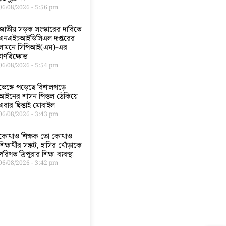
06/08/2026
5:56 pm
জাতীয় সড়ক সংস্কারের দাবিতে
এনএইচআইডিসিএল দপ্তরের
সামনে সিপিআই(এম)-এর
গণবিক্ষোভ
06/08/2026
5:54 pm
ভেঙ্গে পড়েছে বিশালগড়ে
আইনের শাসন পিস্তল ঠেকিয়ে
এবার ছিন্তাই মোবাইল
06/08/2026
3:43 pm
কোথাও শিক্ষক তো কোথাও
শিক্ষার্থীর সঙ্কট, হাসির খোঁড়াকে
পরিণত ত্রিপুরার শিক্ষা ব্যবস্থা
06/08/2026
3:42 pm