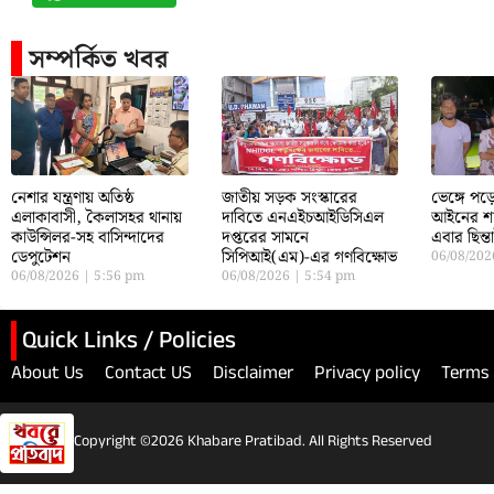
সম্পর্কিত খবর
নেশার যন্ত্রণায় অতিষ্ঠ
জাতীয় সড়ক সংস্কারের
ভেঙ্গে প
এলাকাবাসী, কৈলাসহর থানায়
দাবিতে এনএইচআইডিসিএল
আইনের শা
কাউন্সিলর-সহ বাসিন্দাদের
দপ্তরের সামনে
এবার ছিন্
ডেপুটেশন
সিপিআই(এম)-এর গণবিক্ষোভ
06/08/20
06/08/2026
5:56 pm
06/08/2026
5:54 pm
Quick Links / Policies
About Us
Contact US
Disclaimer
Privacy policy
Terms 
Copyright ©2026 Khabare Pratibad. All Rights Reserved