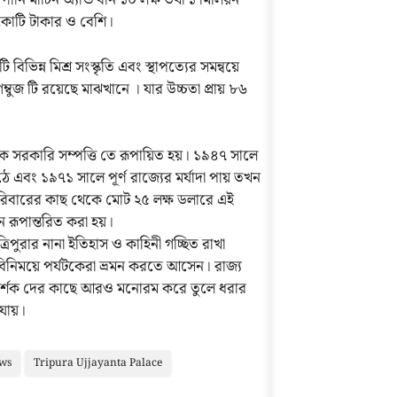
ানি মার্টিন অ্যান্ড বার্ন ১০ লক্ষ তথা ১ মিলিয়ন
কোটি টাকার ও বেশি।
বিভিন্ন মিশ্র সংস্কৃতি এবং স্থাপত্যের সমন্বয়ে
 গম্বুজ টি রয়েছে মাঝখানে । যার উচ্চতা প্রায় ৮৬
কে সরকারি সম্পত্তি তে রূপায়িত হয়। ১৯৪৭ সালে
এবং ১৯৭১ সালে পূর্ণ রাজ্যের মর্যাদা পায় তখন
পরিবারের কাছ থেকে মোট ২৫ লক্ষ ডলারে এই
রূপান্তরিত করা হয়।
িপুরার নানা ইতিহাস ও কাহিনী গচ্ছিত রাখা
 বিনিময়ে পর্যটকেরা ভ্রমন করতে আসেন। রাজ্য
য়ে দর্শক দের কাছে আরও মনোরম করে তুলে ধরার
 যায়।
ews
Tripura Ujjayanta Palace