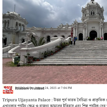
Published On:
August 24, 2025
at
7:04 PM
Khabare Pratibad
Tripura Ujjayanta Palace : উত্তর পূর্ব ভারত বৈচিত্র্য ও প্রাকৃতিক
এখানকার পর্যটন ক্ষেত্র ও রাজন্য আমলের ইতিহাস এবং শিল্প পর্যটক দে