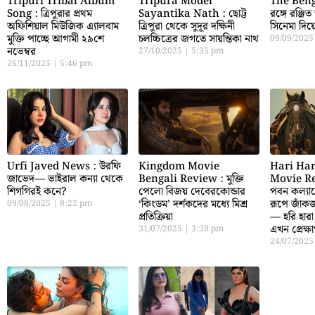
Tripuri Tribal Album
Tripura Model
The Benga
Song : ত্রিপুরার প্রথম
Sayantika Nath : ছোট্ট
রঙ্গে রঞ্জিত
অফিশিয়াল মিউজিক এ্যালবাম
ত্রিপুরা থেকে সুদূর দক্ষিনী
সিনেমা দিয়ে
মুক্তি পাচ্ছে আগামী ২৯শে
চলচ্চিত্রের জগতে সায়ন্তিকা নাথ
09/09/202
নভেম্বর
27/10/2025
5:35 pm
26/11/2025
5:46 pm
Urfi Javed News : উরফি
Kingdom Movie
Hari Har
জাভেদ— ভাইরাল কন্যা থেকে
Bengali Review : মুক্তি
Movie Re
শিগগিরই কনে?
পেলো বিজয় দেবেরকোন্ডার
পবন কল্যা
‘কিংডম’ দর্শকদের মধ্যে মিশ্র
রূপে জাঁকজম
09/08/2025
8:22 pm
প্রতিক্রিয়া
— হরি হারা ব
এখন প্রেক্ষা
31/07/2025
3:38 pm
24/07/202