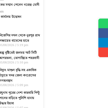
িকের সন্মান পেলেন নরেন্দ্র মোদী
 pm
নী কার্যালয় উদ্বোধন
বিজেপির দখল থেকে নুরপুর গ্রাম
পঞ্চায়েত বামেদের হাতে
05/08/2026
5:19 pm
অল্প বৃষ্টিতেই জলমগ্ন স্মার্ট সিটি
আগরতলা, ভোগান্তিতে শহরবাসী
05/08/2026
5:10 pm
বিদ্যুৎ মাশুল বৃদ্ধি-সহ একাধিক
ইস্যুতে সদর জেলা কংগ্রেসের
গণঅবস্থান
05/08/2026
5:09 pm
রঘুনাথ পুরের নেশা কারবারি পিন্টূ
পালের বাড়িতে পুলিশি হানায়
উদ্ধার ইয়াবা
05/08/2026
5:07 pm