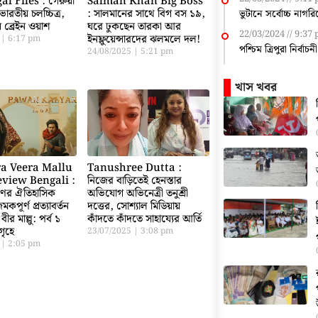
l Files : গেরুয়া
Salman Khan Big Boss
 ভারতীয় চলচ্চিত্র,
: সালমানের সাথে বিগ বস ১৯,
ভুটানে সর্বোচ্চ নাগর
 ব্রেইন ওয়াশ
ঘরে ঢুকছেন তারকা আর
22/03/2024
9:37
ইনফ্লুয়েন্সারদের ঝলমলে দল!
5
6:17 pm
পশ্চিম ত্রিপুরা নির্বাচ
24/08/2025
5:21 pm
খাস খবর
a Veera Mallu
Tanushree Dutta :
view Bengali :
নিজের বাড়িতেই হেনস্তার
ণের ঐতিহাসিক
অভিযোগ অভিনেত্রী তনুশ্রী
কপূর্ণ প্রত্যাবর্তন
দত্তের, সোশ্যাল মিডিয়ায়
ীর মাল্লু: পর্ব ১
কাঁদতে কাঁদতে সাহায্যের আর্তি
গৃহে
23/07/2025
3:08 pm
5
2:05 pm