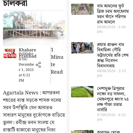
চালকরা
বাম আমলের ফুট
ব্রিজ চরম অবহেলায়
মরন ফাঁদে পরিণত
রাম আমলে
08/08/2026
4:46
pm
প্রয়াত প্রাক্তন বাম
1
বিধায়িকা গৌরি
Khabare
Publishe
ভট্টাচার্যের প্রতি শেষ
Pratibad
Minu
d On:
শ্রদ্ধা নিবেদন
Te
Decembe
বিধানসভায়
r 1, 2025
Read
08/08/2026
3:53
at
6:22
pm
PM
নেশামুক্ত ত্রিপুরার
Agartala News : আগরতলা
লক্ষ্যে বড় সাফল্য,
মোহনপুরে ধ্বংস ২৫
শহরের ব্যস্ত সড়কে শাসক দলের
লক্ষ গাঁজা চারার
সরব উপস্থিতি যেন আবারও
নার্সারি
সাধারণ মানুষের দুর্ভোগকে বাড়িয়ে
07/08/2026
8:35
pm
তুলল। রবীন্দ্র ভবন সংলগ্ন যে
রাস্তাটি হাজারো মানুষের নিত্য
আবাসন থেকে