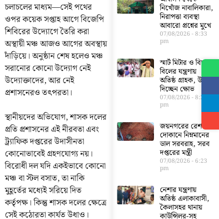
চলাচলের মাধ্যম—সেই পথের
নিখোঁজ নাবালিকারা,
নিরাপত্তা ব্যবস্থা
ওপর কয়েক সপ্তাহ আগে বিজেপি
আবারো প্রশ্নের মুখে
শিবিরের উদ্যোগে তৈরি করা
07/08/2026
8:33
pm
অস্থায়ী মঞ্চ আজও আগের অবস্থায়
দাঁড়িয়ে। অনুষ্ঠান শেষ হলেও মঞ্চ
স্মার্ট মিটার ও বিদ্যুৎ
সরানোর কোনো উদ্যোগ নেই
বিলের যন্ত্রণায়
উদ্যোক্তাদের, আর নেই
অতিষ্ঠ গ্রাহক, উগড়ে
দিচ্ছেন ক্ষোভ
প্রশাসনেরও তৎপরতা।
07/08/2026
8:30
pm
স্থানীয়দের অভিযোগ, শাসক দলের
জয়নগরের রেশন
প্রতি প্রশাসনের এই নীরবতা এবং
দোকানে নিম্নমানের
ট্র্যাফিক দপ্তরের উদাসীনতা
ডাল সরবরাহ, সরব
দপ্তরের মন্ত্রী
কোনোভাবেই গ্রহণযোগ্য নয়।
07/08/2026
6:23
বিরোধী দল যদি একইভাবে কোনো
pm
মঞ্চ বা স্টল বসাত, তা নাকি
মুহূর্তের মধ্যেই সরিয়ে দিত
নেশার যন্ত্রণায়
অতিষ্ঠ এলাকাবাসী,
কর্তৃপক্ষ। কিন্তু শাসক দলের ক্ষেত্রে
কৈলাসহর থানায়
সেই কঠোরতা কার্যত উধাও।
কাউন্সিলর-সহ