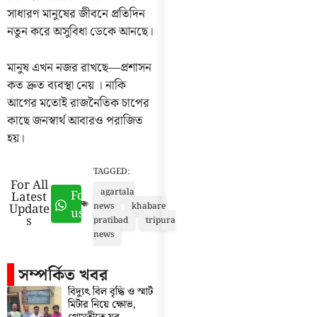
সাধারণ মানুষের জীবনে প্রতিদিন
নতুন করে অসুবিধা ডেকে আনছে।
মানুষ এখন নজর রাখছে—প্রশাসন
কত দ্রুত ব্যবস্থা নেয় । নাকি
আগের মতোই রাজনৈতিক চাপের
কাছে জনস্বার্থ আবারও পরাজিত
হয়।
TAGGED:
For All
agartala
Follow
Latest
Update
news
khabare
us
s
pratibad
tripura
news
সম্পর্কিত খবর
বিদ্যুৎ বিল বৃদ্ধি ও স্মার্ট
মিটার নিয়ে ক্ষোভ,