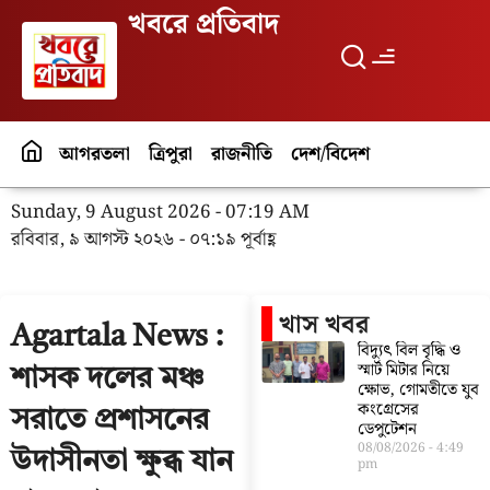
খবরে প্রতিবাদ
আগরতলা
ত্রিপুরা
রাজনীতি
দেশ/বিদেশ
পর্যটন
বিনো
Sunday, 9 August 2026 - 07:19 AM
রবিবার, ৯ আগস্ট ২০২৬ - ০৭:১৯ পূর্বাহ্ণ
খাস খবর
Agartala News :
বিদ্যুৎ বিল বৃদ্ধি ও
স্মার্ট মিটার নিয়ে
শাসক দলের মঞ্চ
ক্ষোভ, গোমতীতে যুব
কংগ্রেসের
সরাতে প্রশাসনের
ডেপুটেশন
08/08/2026
4:49
উদাসীনতা ক্ষুব্ধ যান
pm