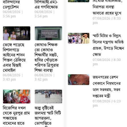
নিখোঁজ নাবালিকারা,
বাসিন্দাদের
সিপিআই(এম)-
নিরাপত্তা ব্যবস্থা
ডেপুটেশন
এর গণবিক্ষোভ
06/08/2026
06/08/2026
আবারো প্রশ্নের মুখে
5:56 pm
5:54 pm
07/08/2026
8:33
pm
স্মার্ট মিটার ও বিদ্যুৎ
বিলের যন্ত্রণায় অতিষ্ঠ
ভেঙ্গে পড়েছে
কোথাও শিক্ষক
গ্রাহক, উগড়ে দিচ্ছেন
বিশালগড়ে
তো কোথাও
ক্ষোভ
আইনের শাসন
শিক্ষার্থীর সঙ্কট,
পিস্তল ঠেকিয়ে
হাসির খোঁড়াকে
07/08/2026
8:30
pm
এবার ছিন্তাই
পরিণত ত্রিপুরার
মোবাইল
শিক্ষা ব্যবস্থা
06/08/2026
06/08/2026
জয়নগরের রেশন
3:43 pm
3:42 pm
দোকানে নিম্নমানের
ডাল সরবরাহ, সরব
দপ্তরের মন্ত্রী
07/08/2026
6:23
pm
বিজেপির দখল
অল্প বৃষ্টিতেই
থেকে নুরপুর গ্রাম
জলমগ্ন স্মার্ট সিটি
পঞ্চায়েত
আগরতলা,
বামেদের হাতে
ভোগান্তিতে