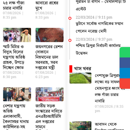
পুরাতন চা বাগান – মেখলিপাড়া টি
২৫ লক্ষ গাঁজা
আবারো প্রশ্নের
চারার নার্সারি
মুখে
এস্টেট
07/08/2026
07/08/2026
22/03/2024
9:11 pm
8:35 pm
8:33 pm
ভুটানে সর্বোচ্চ নাগরিকের সন্মান
পেলেন নরেন্দ্র মোদী
22/03/2024
9:37 pm
পশ্চিম ত্রিপুরা নির্বাচনী কার্যালয়
স্মার্ট মিটার ও
জয়নগরের রেশন
বিদ্যুৎ বিলের
দোকানে
উদ্বোধন
যন্ত্রণায় অতিষ্ঠ
নিম্নমানের ডাল
গ্রাহক, উগড়ে
সরবরাহ, সরব
দিচ্ছেন ক্ষোভ
দপ্তরের মন্ত্রী
খাস খবর
07/08/2026
07/08/2026
নেশামুক্ত ত্রিপুরার
8:30 pm
6:23 pm
লক্ষ্যে বড় সাফল্য,
মোহনপুরে ধ্বংস ২৫
লক্ষ গাঁজা চারার
নার্সারি
নেশার যন্ত্রণায়
জাতীয় সড়ক
07/08/2026
8:35
অতিষ্ঠ
সংস্কারের দাবিতে
pm
এলাকাবাসী,
এনএইচআইডিসি
কৈলাসহর থানায়
এল দপ্তরের
আবাসন থেকে
কাউন্সিলর-সহ
সামনে