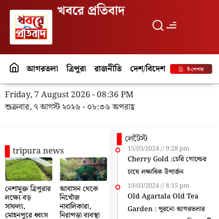
খবরে প্রতিবাদ
আগরতলা
ত্রিপুরা
রাজনীতি
দেশ/বিদেশ
পর্যটন
বিনো
ই-পেপার
Friday, 7 August 2026 - 08:36 PM
শুক্রবার, ৭ আগস্ট ২০২৬ - ০৮:৩৬ অপরাহ্ণ
লেটৈস্ট
15/03/2024
9:28 pm
tripura news
Cherry Gold :চেরি গোল্ডের
চাষে লক্ষাধিক উপার্জন
19/03/2024
8:15 pm
নেশামুক্ত ত্রিপুরার
আবাসন থেকে
Old Agartala Old Tea
লক্ষ্যে বড়
নিখোঁজ
সাফল্য,
নাবালিকারা,
Garden : পুরনো আগরতলার
মোহনপুরে ধ্বংস
নিরাপত্তা ব্যবস্থা