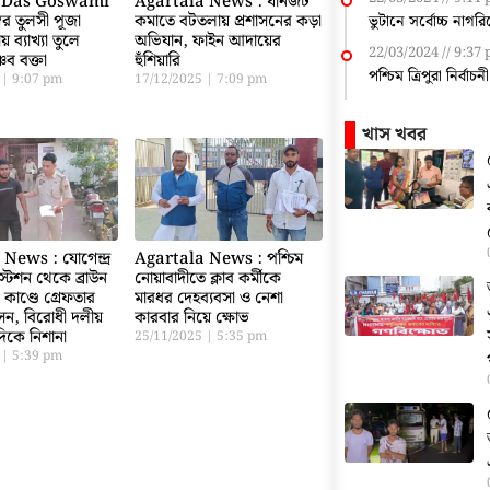
 Das Goswami
Agartala News : যানজট
বর তুলসী পূজা
কমাতে বটতলায় প্রশাসনের কড়া
ভুটানে সর্বোচ্চ নাগর
রীয় ব্যাখ্যা তুলে
অভিযান, ফাইন আদায়ের
22/03/2024
9:37
ণব বক্তা
হুঁশিয়ারি
পশ্চিম ত্রিপুরা নির্বাচ
5
9:07 pm
17/12/2025
7:09 pm
খাস খবর
News : যোগেন্দ্র
Agartala News : পশ্চিম
টেশন থেকে ব্রাউন
নোয়াবাদীতে ক্লাব কর্মীকে
 কাণ্ডে গ্রেফতার
মারধর দেহব্যবসা ও নেশা
েন, বিরোধী দলীয়
কারবার নিয়ে ক্ষোভ
িকে নিশানা
25/11/2025
5:35 pm
5
5:39 pm