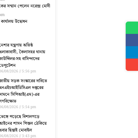
িকের সন্মান পেলেন নরেন্দ্র মোদী
 pm
নী কার্যালয় উদ্বোধন
নেশার যন্ত্রণায় অতিষ্ঠ
এলাকাবাসী, কৈলাসহর থানায়
কাউন্সিলর-সহ বাসিন্দাদের
ডেপুটেশন
06/08/2026
5:56 pm
জাতীয় সড়ক সংস্কারের দাবিতে
এনএইচআইডিসিএল দপ্তরের
সামনে সিপিআই(এম)-এর
গণবিক্ষোভ
06/08/2026
5:54 pm
ভেঙ্গে পড়েছে বিশালগড়ে
আইনের শাসন পিস্তল ঠেকিয়ে
এবার ছিন্তাই মোবাইল
06/08/2026
3:43 pm