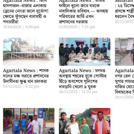
Agartala News : জিবি
Agartala News : ভাতার
Sanatan
হাসপাতাল–বাজার এলাকায়
ফাইলে ধুলো জমে থমকে
: ২৫ ডিসেম্
ড্রেনের নোংরা জলে দুর্ভোগ!
নাবালিকার ভবিষ্যৎ — অসহায়
প্রসঙ্গে শাস্ত্
ক্ষোভে ফুঁসছেন ব্যবসায়ী ও
পরিবারের আর্তি এখন
ধরলেন বৈষ্
পথচারীরা
প্রশাসনের দরজায়
25/12/202
16/04/2026
9:00 pm
21/03/2026
7:31 pm
Agartala News : শাসক
Agartala News : মদমত্ত
Agartala 
দলের মঞ্চ সরাতে প্রশাসনের
অবস্থায় শহরের বুকে পোস্টার
নগর রেল স্
উদাসীনতা ক্ষুব্ধ যান চালকরা
ছিঁড়ে অবশেষে পুলিশের
সুগার পাচার
দাবড়ানি খেলো ৯ যুবক
নাজির হোস
01/12/2025
6:22 pm
বিধায়কের দ
30/11/2025
12:24 pm
29/11/202