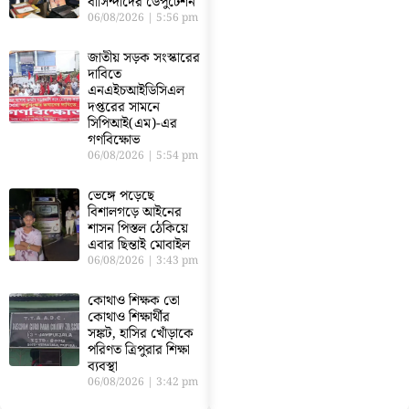
বাসিন্দাদের ডেপুটেশন
06/08/2026
5:56 pm
জাতীয় সড়ক সংস্কারের
দাবিতে
এনএইচআইডিসিএল
দপ্তরের সামনে
সিপিআই(এম)-এর
গণবিক্ষোভ
06/08/2026
5:54 pm
ভেঙ্গে পড়েছে
বিশালগড়ে আইনের
শাসন পিস্তল ঠেকিয়ে
এবার ছিন্তাই মোবাইল
06/08/2026
3:43 pm
কোথাও শিক্ষক তো
কোথাও শিক্ষার্থীর
সঙ্কট, হাসির খোঁড়াকে
পরিণত ত্রিপুরার শিক্ষা
ব্যবস্থা
06/08/2026
3:42 pm