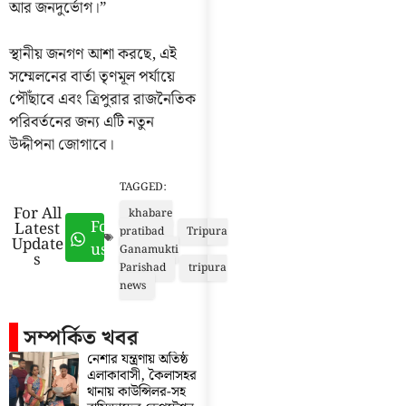
আর জনদুর্ভোগ।”
স্থানীয় জনগণ আশা করছে, এই
সম্মেলনের বার্তা তৃণমূল পর্যায়ে
পৌঁছাবে এবং ত্রিপুরার রাজনৈতিক
পরিবর্তনের জন্য এটি নতুন
উদ্দীপনা জোগাবে।
TAGGED:
For All
khabare
Follow
Latest
pratibad
Tripura
Update
us
Ganamukti
s
Parishad
tripura
news
সম্পর্কিত খবর
নেশার যন্ত্রণায় অতিষ্ঠ
এলাকাবাসী, কৈলাসহর
থানায় কাউন্সিলর-সহ