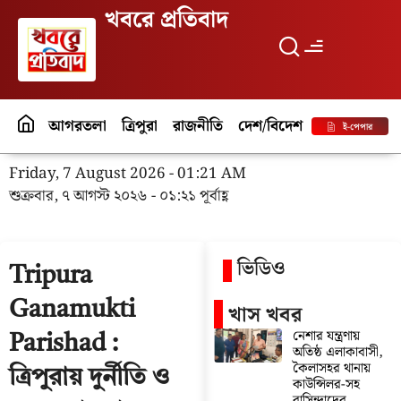
খবরে প্রতিবাদ
আগরতলা
ত্রিপুরা
রাজনীতি
দেশ/বিদেশ
পর্যটন
বিনো
ই-পেপার
Friday, 7 August 2026 - 01:21 AM
শুক্রবার, ৭ আগস্ট ২০২৬ - ০১:২১ পূর্বাহ্ণ
ভিডিও
Tripura
Ganamukti
খাস খবর
নেশার যন্ত্রণায়
Parishad :
অতিষ্ঠ এলাকাবাসী,
কৈলাসহর থানায়
ত্রিপুরায় দুর্নীতি ও
কাউন্সিলর-সহ
বাসিন্দাদের