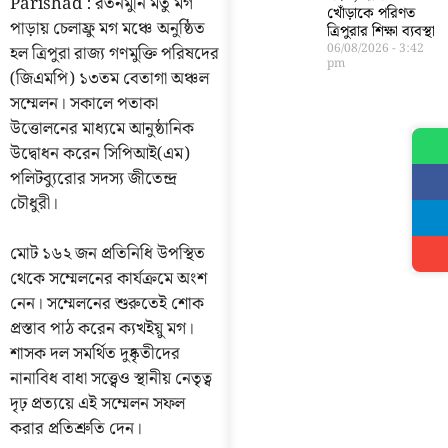
Parishad : রতনমুনি মতু মগ
খোঁড়াকে পরিণত
পাড়ায় চেলাফ্রু মগ মঞ্চে অনুষ্ঠিত
ত্রিপুরার শিক্ষা ব্যবস্থা
06/08/2026
3:42
হল ত্রিপুরা রাজ্য গণমুক্তি পরিষদের
pm
(জিএমপি) ১৩তম বেতাগা অঞ্চল
সম্মেলন। সকালে পতাকা
উত্তোলনের মাধ্যমে আনুষ্ঠানিক
উদ্বোধন করেন সিপিআই(এম)
পলিটব্যুরোর সদস্য জীতেন্দ্র
চৌধুরী।
মোট ১৬২ জন প্রতিনিধি উপস্থিত
থেকে সম্মেলনের কার্যক্রমে অংশ
নেন। সম্মেলনের শুরুতেই শোক
প্রস্তাব পাঠ করেন ক্যখইয়ু মগ।
শাসক দল সমর্থিত দুষ্কৃতীদের
নানাবিধ বাধা সত্ত্বেও স্থানীয় নেতৃত্ব
দৃঢ় প্রত্যয়ে এই সম্মেলন সফল
করার প্রতিশ্রুতি দেন।