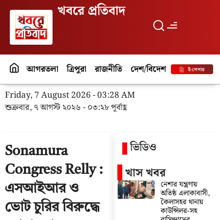
খবরে প্রতিবাদ
আগরতলা
ত্রিপুরা
রাজনীতি
দেশ/বিদেশ
পর্যটন
বিনো
ই-পেপার
Friday, 7 August 2026 - 03:28 AM
শুক্রবার, ৭ আগস্ট ২০২৬ - ০৩:২৮ পূর্বাহ্ণ
ভিডিও
Sonamura
Congress Relly :
খাস খবর
নেশার যন্ত্রণায়
এসআইআর ও
অতিষ্ঠ এলাকাবাসী,
কৈলাসহর থানায়
ভোট চুরির বিরুদ্ধে
কাউন্সিলর-সহ
বাসিন্দাদের