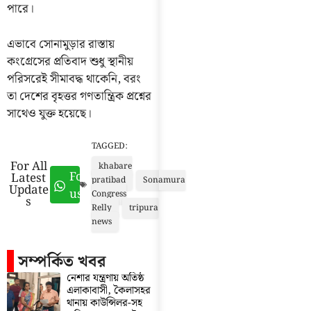
পারে।
এভাবে সোনামুড়ার রাস্তায়
কংগ্রেসের প্রতিবাদ শুধু স্থানীয়
পরিসরেই সীমাবদ্ধ থাকেনি, বরং
তা দেশের বৃহত্তর গণতান্ত্রিক প্রশ্নের
সাথেও যুক্ত হয়েছে।
TAGGED:
For All
khabare
Follow
Latest
pratibad
Sonamura
Update
us
Congress
s
Relly
tripura
news
সম্পর্কিত খবর
নেশার যন্ত্রণায় অতিষ্ঠ
এলাকাবাসী, কৈলাসহর
থানায় কাউন্সিলর-সহ