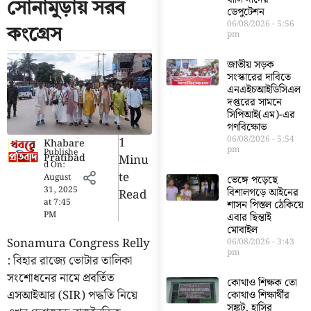
সোনামুড়ায় সরব
ডেপুটেশন
06/08/2026
5:56
কংগ্রেস
pm
জাতীয় সড়ক
সংস্কারের দাবিতে
এনএইচআইডিসিএল
দপ্তরের সামনে
সিপিআই(এম)-এর
গণবিক্ষোভ
06/08/2026
5:54
1
Khabare
pm
Publishe
Pratibad
Minu
d On:
Te
August
ভেঙ্গে পড়েছে
31, 2025
বিশালগড়ে আইনের
Read
at
7:45
শাসন পিস্তল ঠেকিয়ে
PM
এবার ছিন্তাই
মোবাইল
Sonamura Congress Relly
06/08/2026
3:43
pm
: বিহার রাজ্যে ভোটার তালিকা
সংশোধনের নামে প্রবর্তিত
কোথাও শিক্ষক তো
এসআইআর (SIR) পদ্ধতি নিয়ে
কোথাও শিক্ষার্থীর
সঙ্কট, হাসির