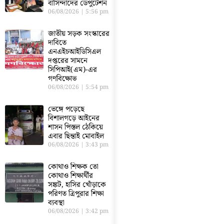
বাসিন্দাদের ডেপুটেশন
06/08/2026
5:56 pm
জাতীয় সড়ক সংস্কারের
দাবিতে
এনএইচআইডিসিএল
দপ্তরের সামনে
সিপিআই(এম)-এর
গণবিক্ষোভ
06/08/2026
5:54 pm
ভেঙ্গে পড়েছে
বিশালগড়ে আইনের
শাসন পিস্তল ঠেকিয়ে
এবার ছিন্তাই মোবাইল
06/08/2026
3:43 pm
কোথাও শিক্ষক তো
কোথাও শিক্ষার্থীর
সঙ্কট, হাসির খোঁড়াকে
পরিণত ত্রিপুরার শিক্ষা
ব্যবস্থা
06/08/2026
3:42 pm