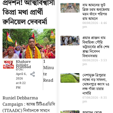
প্রদর্শন! আত্মবিশ্বাসী
বাম আমলের ফুট
ব্রিজ চরম অবহেলায়
তিপ্রা মথা প্রার্থী
মরন ফাঁদে পরিণত
রাম আমলে
রুনিয়েল দেববর্মা
08/08/2026
4:46
pm
প্রয়াত প্রাক্তন বাম
বিধায়িকা গৌরি
ভট্টাচার্যের প্রতি শেষ
শ্রদ্ধা নিবেদন
বিধানসভায়
1
08/08/2026
3:53
Khabare
pm
Publishe
Pratibad
Minu
d On:
Te
April 6,
নেশামুক্ত ত্রিপুরার
2026
Read
লক্ষ্যে বড় সাফল্য,
at
8:22
মোহনপুরে ধ্বংস ২৫
PM
লক্ষ গাঁজা চারার
নার্সারি
Runiel Debbarma
07/08/2026
8:35
pm
Campaign : আসন্ন টিটিএএডিসি
(TTAADC) নির্বাচনকে সামনে
আবাসন থেকে