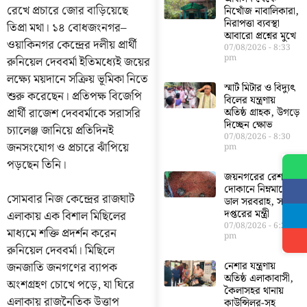
রেখে প্রচারে জোর বাড়িয়েছে
নিখোঁজ নাবালিকারা,
নিরাপত্তা ব্যবস্থা
তিপ্রা মথা। ১৪ বোধজংনগর–
আবারো প্রশ্নের মুখে
ওয়াকিনগর কেন্দ্রের দলীয় প্রার্থী
07/08/2026
8:33
pm
রুনিয়েল দেববর্মা ইতিমধ্যেই জয়ের
লক্ষ্যে ময়দানে সক্রিয় ভূমিকা নিতে
স্মার্ট মিটার ও বিদ্যুৎ
শুরু করেছেন। প্রতিপক্ষ বিজেপি
বিলের যন্ত্রণায়
প্রার্থী রাজেশ দেববর্মাকে সরাসরি
অতিষ্ঠ গ্রাহক, উগড়ে
দিচ্ছেন ক্ষোভ
চ্যালেঞ্জ জানিয়ে প্রতিদিনই
07/08/2026
8:30
জনসংযোগ ও প্রচারে ঝাঁপিয়ে
pm
পড়ছেন তিনি।
জয়নগরের রেশন
দোকানে নিম্নমানের
সোমবার নিজ কেন্দ্রের রাজঘাট
ডাল সরবরাহ, সরব
দপ্তরের মন্ত্রী
এলাকায় এক বিশাল মিছিলের
07/08/2026
6:23
মাধ্যমে শক্তি প্রদর্শন করেন
pm
রুনিয়েল দেববর্মা। মিছিলে
নেশার যন্ত্রণায়
জনজাতি জনগণের ব্যাপক
অতিষ্ঠ এলাকাবাসী,
অংশগ্রহণ চোখে পড়ে, যা ঘিরে
কৈলাসহর থানায়
এলাকায় রাজনৈতিক উত্তাপ
কাউন্সিলর-সহ