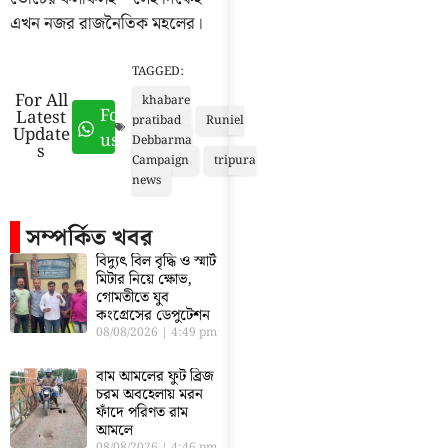
এখন নজর রাজনৈতিক মহলের।
TAGGED:
For All
khabare
Follow
Latest
pratibad
Runiel
Update
us
Debbarma
s
Campaign
tripura
news
সম্পর্কিত খবর
বিদ্যুৎ বিল বৃদ্ধি ও স্মার্ট
মিটার নিয়ে ক্ষোভ,
গোমতীতে যুব
কংগ্রেসের ডেপুটেশন
08/08/2026
4:49 pm
বাম আমলের ফুট ব্রিজ
চরম অবহেলায় মরন
ফাঁদে পরিণত রাম
আমলে
08/08/2026
4:46 pm