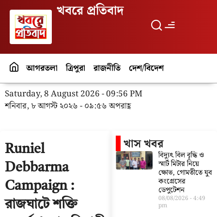
খবরে প্রতিবাদ
আগরতলা
ত্রিপুরা
রাজনীতি
দেশ/বিদেশ
পর্যটন
বিনো
Saturday, 8 August 2026 - 09:56 PM
শনিবার, ৮ আগস্ট ২০২৬ - ০৯:৫৬ অপরাহ্ণ
খাস খবর
Runiel
বিদ্যুৎ বিল বৃদ্ধি ও
স্মার্ট মিটার নিয়ে
Debbarma
ক্ষোভ, গোমতীতে যুব
কংগ্রেসের
Campaign :
ডেপুটেশন
08/08/2026
4:49
রাজঘাটে শক্তি
pm