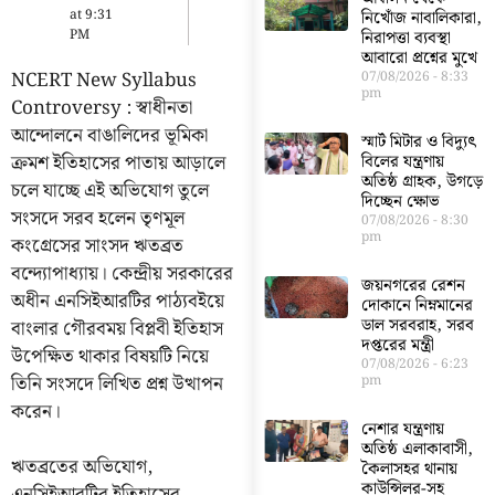
at
9:31
নিখোঁজ নাবালিকারা,
PM
নিরাপত্তা ব্যবস্থা
আবারো প্রশ্নের মুখে
NCERT New Syllabus
07/08/2026
8:33
pm
Controversy : স্বাধীনতা
আন্দোলনে বাঙালিদের ভূমিকা
স্মার্ট মিটার ও বিদ্যুৎ
ক্রমশ ইতিহাসের পাতায় আড়ালে
বিলের যন্ত্রণায়
অতিষ্ঠ গ্রাহক, উগড়ে
চলে যাচ্ছে এই অভিযোগ তুলে
দিচ্ছেন ক্ষোভ
সংসদে সরব হলেন তৃণমূল
07/08/2026
8:30
pm
কংগ্রেসের সাংসদ ঋতব্রত
বন্দ্যোপাধ্যায়। কেন্দ্রীয় সরকারের
জয়নগরের রেশন
অধীন এনসিইআরটির পাঠ্যবইয়ে
দোকানে নিম্নমানের
ডাল সরবরাহ, সরব
বাংলার গৌরবময় বিপ্লবী ইতিহাস
দপ্তরের মন্ত্রী
উপেক্ষিত থাকার বিষয়টি নিয়ে
07/08/2026
6:23
তিনি সংসদে লিখিত প্রশ্ন উত্থাপন
pm
করেন।
নেশার যন্ত্রণায়
অতিষ্ঠ এলাকাবাসী,
ঋতব্রতের অভিযোগ,
কৈলাসহর থানায়
কাউন্সিলর-সহ