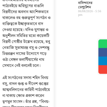
এনসিইআরটির ইতিহাসের
বাসিন্দাদের
পাঠ্যবইয়ে অগ্নিযুগের বাঙালি
ডেপুটেশন
বিপ্লবীদের অবদান আংশিকভাবে
06/08/2026
5:56
pm
থাকলেও বহু গুরুত্বপূর্ণ সংগঠন ও
ব্যক্তিত্বকে ইচ্ছাকৃতভাবে বাদ
দেওয়া হয়েছে। যদিও যুগান্তর ও
অনুশীলন সমিতির মতো কয়েকটি
বিপ্লবী গোষ্ঠীর উল্লেখ রয়েছে, তবু
নেতাজি সুভাষচন্দ্র বসু ও দেশবন্ধু
চিত্তরঞ্জন দাসের উদ্যোগে গড়ে
ওঠা বেঙ্গল ভলান্টিয়ার্সের নাম
সেখানে নেই বললেই চলে।
এই সংগঠনের সদস্য শহিদ বিনয়
বসু, বাদল গুপ্ত ও দীনেশ গুপ্তের
আত্মবলিদানের কাহিনী পাঠ্যবইয়ে
না থাকায় ক্ষোভ প্রকাশ করেন
তৃণমূল সাংসদ। তাঁর প্রশ্ন, “বিনয়-