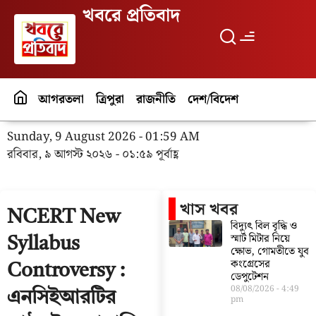
খবরে প্রতিবাদ
আগরতলা
ত্রিপুরা
রাজনীতি
দেশ/বিদেশ
পর্যটন
বিনো
Sunday, 9 August 2026 - 01:59 AM
রবিবার, ৯ আগস্ট ২০২৬ - ০১:৫৯ পূর্বাহ্ণ
খাস খবর
NCERT New
বিদ্যুৎ বিল বৃদ্ধি ও
স্মার্ট মিটার নিয়ে
Syllabus
ক্ষোভ, গোমতীতে যুব
কংগ্রেসের
Controversy :
ডেপুটেশন
08/08/2026
4:49
এনসিইআরটির
pm