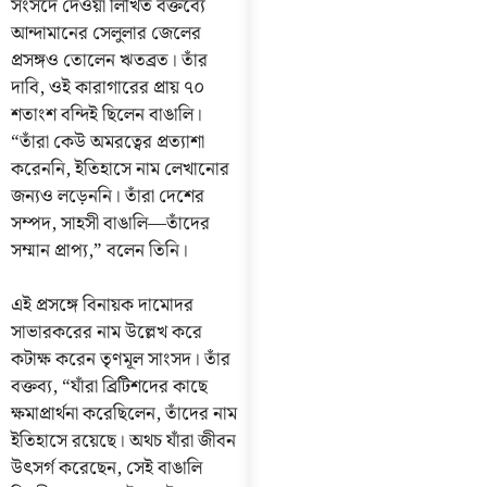
সংসদে দেওয়া লিখিত বক্তব্যে
আন্দামানের সেলুলার জেলের
প্রসঙ্গও তোলেন ঋতব্রত। তাঁর
দাবি, ওই কারাগারের প্রায় ৭০
শতাংশ বন্দিই ছিলেন বাঙালি।
“তাঁরা কেউ অমরত্বের প্রত্যাশা
করেননি, ইতিহাসে নাম লেখানোর
জন্যও লড়েননি। তাঁরা দেশের
সম্পদ, সাহসী বাঙালি—তাঁদের
সম্মান প্রাপ্য,” বলেন তিনি।
এই প্রসঙ্গে বিনায়ক দামোদর
সাভারকরের নাম উল্লেখ করে
কটাক্ষ করেন তৃণমূল সাংসদ। তাঁর
বক্তব্য, “যাঁরা ব্রিটিশদের কাছে
ক্ষমাপ্রার্থনা করেছিলেন, তাঁদের নাম
ইতিহাসে রয়েছে। অথচ যাঁরা জীবন
উৎসর্গ করেছেন, সেই বাঙালি