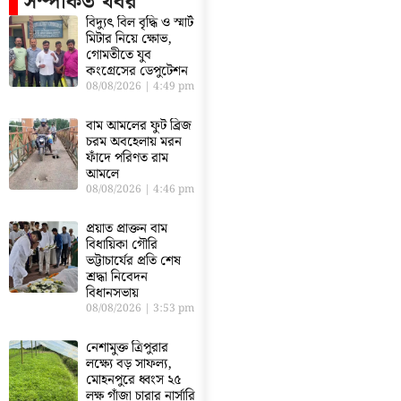
সম্পর্কিত খবর
বিদ্যুৎ বিল বৃদ্ধি ও স্মার্ট
মিটার নিয়ে ক্ষোভ,
গোমতীতে যুব
কংগ্রেসের ডেপুটেশন
08/08/2026
4:49 pm
বাম আমলের ফুট ব্রিজ
চরম অবহেলায় মরন
ফাঁদে পরিণত রাম
আমলে
08/08/2026
4:46 pm
প্রয়াত প্রাক্তন বাম
বিধায়িকা গৌরি
ভট্টাচার্যের প্রতি শেষ
শ্রদ্ধা নিবেদন
বিধানসভায়
08/08/2026
3:53 pm
নেশামুক্ত ত্রিপুরার
লক্ষ্যে বড় সাফল্য,
মোহনপুরে ধ্বংস ২৫
লক্ষ গাঁজা চারার নার্সারি