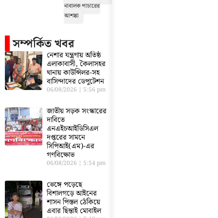
নাবালক পাচারের
আশঙ্কা
সম্পর্কিত খবর
নেশার যন্ত্রণায় অতিষ্ঠ
এলাকাবাসী, কৈলাসহর
থানায় কাউন্সিলর-সহ
বাসিন্দাদের ডেপুটেশন
06/08/2026
5:56 pm
জাতীয় সড়ক সংস্কারের
দাবিতে
এনএইচআইডিসিএল
দপ্তরের সামনে
সিপিআই(এম)-এর
গণবিক্ষোভ
06/08/2026
5:54 pm
ভেঙ্গে পড়েছে
বিশালগড়ে আইনের
শাসন পিস্তল ঠেকিয়ে
এবার ছিন্তাই মোবাইল