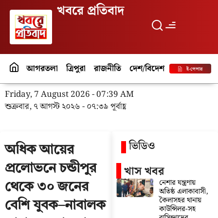
খবরে প্রতিবাদ
আগরতলা
ত্রিপুরা
রাজনীতি
দেশ/বিদেশ
পর্যটন
বিনো
ই-পেপার
Friday, 7 August 2026 - 07:39 AM
শুক্রবার, ৭ আগস্ট ২০২৬ - ০৭:৩৯ পূর্বাহ্ণ
ভিডিও
অধিক আয়ের
প্রলোভনে চন্ডীপুর
খাস খবর
নেশার যন্ত্রণায়
থেকে ৩০ জনের
অতিষ্ঠ এলাকাবাসী,
কৈলাসহর থানায়
বেশি যুবক–নাবালক
কাউন্সিলর-সহ
বাসিন্দাদের