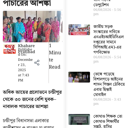
পাচারের আশঙ্কা
ডেপুটেশন
06/08/2026
5:56
pm
জাতীয় সড়ক
সংস্কারের দাবিতে
এনএইচআইডিসিএল
দপ্তরের সামনে
1
Khabare
সিপিআই(এম)-এর
Publishe
Pratibad
Minu
গণবিক্ষোভ
d On:
06/08/2026
5:54
Te
Decembe
pm
r 23,
Read
2025
ভেঙ্গে পড়েছে
at
7:43
বিশালগড়ে আইনের
PM
শাসন পিস্তল ঠেকিয়ে
এবার ছিন্তাই
অধিক আয়ের প্রলোভনে চন্ডীপুর
মোবাইল
থেকে ৩০ জনের বেশি যুবক–
06/08/2026
3:43
pm
নাবালক পাচারের আশঙ্কা
কোথাও শিক্ষক তো
চন্ডীপুর বিধানসভা এলাকার
কোথাও শিক্ষার্থীর
সঙ্কট, হাসির