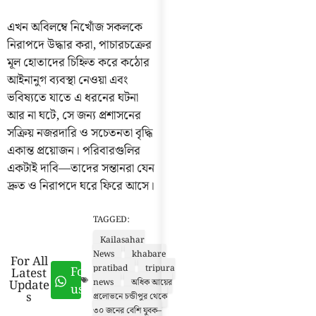
এখন অবিলম্বে নিখোঁজ সকলকে
নিরাপদে উদ্ধার করা, পাচারচক্রের
মূল হোতাদের চিহ্নিত করে কঠোর
আইনানুগ ব্যবস্থা নেওয়া এবং
ভবিষ্যতে যাতে এ ধরনের ঘটনা
আর না ঘটে, সে জন্য প্রশাসনের
সক্রিয় নজরদারি ও সচেতনতা বৃদ্ধি
একান্ত প্রয়োজন। পরিবারগুলির
একটাই দাবি—তাদের সন্তানরা যেন
দ্রুত ও নিরাপদে ঘরে ফিরে আসে।
TAGGED:
Kailasahar
News
khabare
For All
pratibad
tripura
Follow
Latest
Update
news
অধিক আয়ের
us
s
প্রলোভনে চন্ডীপুর থেকে
৩০ জনের বেশি যুবক–