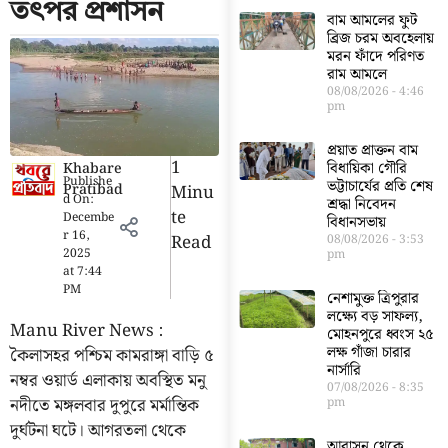
তৎপর প্রশাসন
বাম আমলের ফুট
ব্রিজ চরম অবহেলায়
মরন ফাঁদে পরিণত
রাম আমলে
08/08/2026
4:46
pm
প্রয়াত প্রাক্তন বাম
1
বিধায়িকা গৌরি
Khabare
Publishe
ভট্টাচার্যের প্রতি শেষ
Pratibad
Minu
d On:
শ্রদ্ধা নিবেদন
Te
Decembe
বিধানসভায়
r 16,
Read
08/08/2026
3:53
2025
pm
at
7:44
PM
নেশামুক্ত ত্রিপুরার
লক্ষ্যে বড় সাফল্য,
Manu River News :
মোহনপুরে ধ্বংস ২৫
লক্ষ গাঁজা চারার
কৈলাসহর পশ্চিম কামরাঙ্গা বাড়ি ৫
নার্সারি
নম্বর ওয়ার্ড এলাকায় অবস্থিত মনু
07/08/2026
8:35
নদীতে মঙ্গলবার দুপুরে মর্মান্তিক
pm
দুর্ঘটনা ঘটে। আগরতলা থেকে
আবাসন থেকে