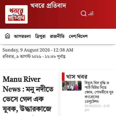
খবরে প্রতিবাদ
আগরতলা
ত্রিপুরা
রাজনীতি
দেশ/বিদেশ
পর্যটন
বিনো
Sunday, 9 August 2026 - 12:38 AM
রবিবার, ৯ আগস্ট ২০২৬ - ১২:৩৮ পূর্বাহ্ণ
খাস খবর
Manu River
বিদ্যুৎ বিল বৃদ্ধি ও
স্মার্ট মিটার নিয়ে
News : মনু নদীতে
ক্ষোভ, গোমতীতে যুব
কংগ্রেসের
ভেসে গেল এক
ডেপুটেশন
08/08/2026
4:49
যুবক, উদ্ধারকাজে
pm