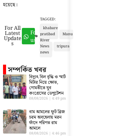
হয়েছে।
TAGGED:
For All
khabare
Follow
Latest
pratibad
Manu
Update
us
River
s
News
tripura
news
সম্পর্কিত খবর
বিদ্যুৎ বিল বৃদ্ধি ও স্মার্ট
মিটার নিয়ে ক্ষোভ,
গোমতীতে যুব
কংগ্রেসের ডেপুটেশন
08/08/2026
4:49 pm
বাম আমলের ফুট ব্রিজ
চরম অবহেলায় মরন
ফাঁদে পরিণত রাম
আমলে
08/08/2026
4:46 pm