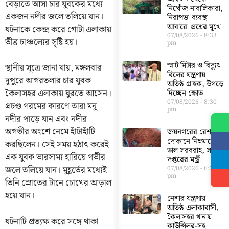
বেড়াতে আসা চার যুবকের মধ্যে
নিখোঁজ নাবালিকারা,
একজন নদীর জলে তলিয়ে যান।
নিরাপত্তা ব্যবস্থা
আবারো প্রশ্নের মুখে
ঘটনাকে কেন্দ্র করে গোটা এলাকায়
07/08/2026
8:33
তীব্র চাঞ্চল্যের সৃষ্টি হয়।
pm
স্মার্ট মিটার ও বিদ্যুৎ
স্থানীয় সূত্রে জানা যায়, মঙ্গলবার
বিলের যন্ত্রণায়
দুপুরে আগরতলার চার যুবক
অতিষ্ঠ গ্রাহক, উগড়ে
কৈলাসহর এলাকায় ঘুরতে আসেন।
দিচ্ছেন ক্ষোভ
07/08/2026
8:30
প্রচণ্ড গরমের কারণে তারা মনু
pm
নদীর পাড়ে যান এবং নদীর
অগভীর অংশে নেমে হাঁটাহাঁটি
জয়নগরের রেশন
দোকানে নিম্নমানের
করছিলেন। সেই সময় হঠাৎ করেই
ডাল সরবরাহ, সরব
এক যুবক ভারসাম্য হারিয়ে গভীর
দপ্তরের মন্ত্রী
জলে তলিয়ে যান। মুহূর্তের মধ্যেই
07/08/2026
6:23
pm
তিনি স্রোতের টানে চোখের আড়াল
হয়ে যান।
নেশার যন্ত্রণায়
অতিষ্ঠ এলাকাবাসী,
কৈলাসহর থানায়
ঘটনাটি প্রত্যক্ষ করে সঙ্গে থাকা
কাউন্সিলর-সহ