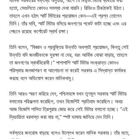
মানিক সরকারের বক্তব্য অনুযায়ী, আগে যে বিদ্যুৎ মিটার ব্যবহার করা
হতো, সেগুলিতে কোনও সমস্যা দেখা যায়নি। রিডিংও ঠিকঠাকই উঠত।
তাহলে এখন হঠাৎ স্মার্ট মিটারের প্রয়োজন কেন—এই প্রশ্ন তোলেন
তিনি। তাঁর দাবি, স্মার্ট মিটার বসিয়ে জনগণের পকেট কাটা হচ্ছে এবং এর
পেছনে রয়েছে কর্পোরেট স্বার্থ রক্ষা।
তিনি বলেন, “বিজ্ঞান ও প্রযুক্তির উন্নতি অবশ্যই প্রয়োজন, কিন্তু সেই
উন্নতি যদি জনজীবনকে সুরক্ষা না দেয়, বরং আর্থিক বোঝা বাড়ায়, তাহলে
তা জনগণের স্বার্থবিরোধী।” পাশাপাশি স্মার্ট মিটার সংক্রান্ত কোনও
পরিস্কার জনজাগরণ বা আলোচনা না করেই সরকার এ সিদ্ধান্ত কার্যকর
করছে বলে অভিযোগ করেন মানিকবাবু।
তিনি আরও স্মরণ করিয়ে দেন, পশ্চিমবঙ্গে যখন তৃণমূল সরকার স্মার্ট মিটার
বসানোর পরিকল্পনা করেছিল, তখন বিজেপিই প্রতিবাদ করেছিল। অথচ
আজ বিজেপি শাসিত ত্রিপুরায় জোর করে সেই মিটার বসানো হচ্ছে। “এই
দ্বিচারিতা বরদাস্ত করা যায় না,” স্পষ্ট ভাষায় জানিয়ে দেন তিনি।
সর্বস্তরে জনরোষ বাড়ছে বলেও উল্লেখ করেন মানিক সরকার। তাঁর মতে,