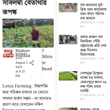
সাবলম্বী বেতাগার
বাম আমলের ফুট
ব্রিজ চরম অবহেলায়
রূপঙ্ক
মরন ফাঁদে পরিণত
রাম আমলে
08/08/2026
4:46
pm
প্রয়াত প্রাক্তন বাম
বিধায়িকা গৌরি
ভট্টাচার্যের প্রতি শেষ
1
শ্রদ্ধা নিবেদন
Khabare
Publishe
বিধানসভায়
Pratibad
Minu
d On:
08/08/2026
3:53
Te
pm
August 5,
2025
Read
at
8:25
নেশামুক্ত ত্রিপুরার
PM
লক্ষ্যে বড় সাফল্য,
মোহনপুরে ধ্বংস ২৫
Lotus Farming : ইচ্ছাশক্তি
লক্ষ গাঁজা চারার
নার্সারি
আর পরিশ্রম থাকলে যে কোনো
07/08/2026
8:35
সাফল্য অর্জন সম্ভব—তা আবারও
pm
প্রমাণ করে দেখালেন দক্ষিণ
আবাসন থেকে