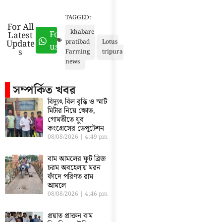
TAGGED:
For All
khabare
Follow
Latest
Update
pratibad
Lotus
us
s
Farming
tripura
news
সম্পর্কিত খবর
বিদ্যুৎ বিল বৃদ্ধি ও স্মার্ট
মিটার নিয়ে ক্ষোভ,
গোমতীতে যুব
কংগ্রেসের ডেপুটেশন
08/08/2026
4:49 pm
বাম আমলের ফুট ব্রিজ
চরম অবহেলায় মরন
ফাঁদে পরিণত রাম
আমলে
08/08/2026
4:46 pm
প্রয়াত প্রাক্তন বাম