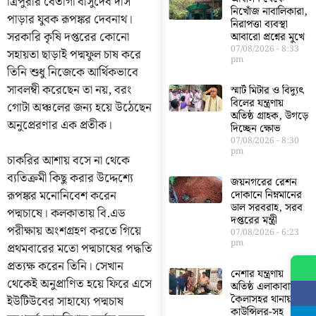
ত্রিপুরার বেতাগা বাসুদেব দাস
নিখোঁজ নাবালিকারা,
পাড়ার যুবক রূপঙ্কর দেবনাথ।
নিরাপত্তা ব্যবস্থা
সরকারি কৃষি দপ্তরের কোনো
আবারো প্রশ্নের মুখে
07/08/2026
8:33
সহায়তা ছাড়াই পদ্মফুল চাষ করে
pm
তিনি শুধু নিজেকে আর্থিকভাবে
সাবলম্বী করেছেন তা নয়, বরং
স্মার্ট মিটার ও বিদ্যুৎ
বিলের যন্ত্রণায়
গোটা অঞ্চলের জন্য হয়ে উঠেছেন
অতিষ্ঠ গ্রাহক, উগড়ে
অনুপ্রেরণার এক প্রতীক।
দিচ্ছেন ক্ষোভ
07/08/2026
8:30
pm
চাকরির আশায় বসে না থেকে
ব্যতিক্রমী কিছু করার উদ্দেশ্যে
জয়নগরের রেশন
রূপঙ্কর মনোনিবেশ করেন
দোকানে নিম্নমানের
ডাল সরবরাহ, সরব
পদ্মচাষে। কলকাতায় বি.এড
দপ্তরের মন্ত্রী
পরীক্ষায় অংশগ্রহণ করতে গিয়ে
07/08/2026
6:23
pm
প্রথমবারের মতো পদ্মচাষের পদ্ধতি
প্রত্যক্ষ করেন তিনি। সেখান
নেশার যন্ত্রণায়
থেকেই অনুপ্রাণিত হয়ে ফিরে এসে
অতিষ্ঠ এলাকাবাসী,
কৈলাসহর থানায়
ইউটিউবের সাহায্যে পদ্মচাষ
কাউন্সিলর-সহ