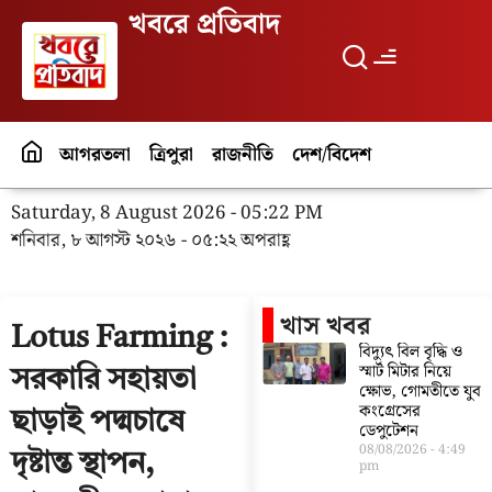
খবরে প্রতিবাদ
আগরতলা
ত্রিপুরা
রাজনীতি
দেশ/বিদেশ
পর্যটন
বিনো
Saturday, 8 August 2026 - 05:22 PM
শনিবার, ৮ আগস্ট ২০২৬ - ০৫:২২ অপরাহ্ণ
খাস খবর
Lotus Farming :
বিদ্যুৎ বিল বৃদ্ধি ও
স্মার্ট মিটার নিয়ে
সরকারি সহায়তা
ক্ষোভ, গোমতীতে যুব
কংগ্রেসের
ছাড়াই পদ্মচাষে
ডেপুটেশন
08/08/2026
4:49
দৃষ্টান্ত স্থাপন,
pm