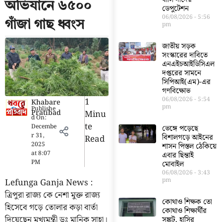
অভিযানে ৬৫০০
ডেপুটেশন
06/08/2026
5:56
গাঁজা গাছ ধ্বংস
pm
জাতীয় সড়ক
সংস্কারের দাবিতে
এনএইচআইডিসিএল
দপ্তরের সামনে
সিপিআই(এম)-এর
গণবিক্ষোভ
06/08/2026
5:54
1
Khabare
pm
Publishe
Pratibad
Minu
d On:
Te
Decembe
ভেঙ্গে পড়েছে
r 31,
বিশালগড়ে আইনের
Read
2025
শাসন পিস্তল ঠেকিয়ে
at
8:07
এবার ছিন্তাই
PM
মোবাইল
06/08/2026
3:43
pm
Lefunga Ganja News :
ত্রিপুরা রাজ্য কে নেশা মুক্ত রাজ্য
কোথাও শিক্ষক তো
হিসেবে গড়ে তোলার কড়া বার্তা
কোথাও শিক্ষার্থীর
দিয়েছেন মুখ্যমন্ত্রী ডঃ মানিক সাহা।
সঙ্কট, হাসির