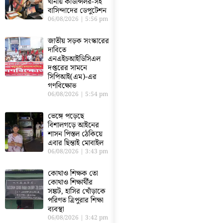
থানায় কাউন্সিলর-সহ
বাসিন্দাদের ডেপুটেশন
06/08/2026
5:56 pm
জাতীয় সড়ক সংস্কারের
দাবিতে
এনএইচআইডিসিএল
দপ্তরের সামনে
সিপিআই(এম)-এর
গণবিক্ষোভ
06/08/2026
5:54 pm
ভেঙ্গে পড়েছে
বিশালগড়ে আইনের
শাসন পিস্তল ঠেকিয়ে
এবার ছিন্তাই মোবাইল
06/08/2026
3:43 pm
কোথাও শিক্ষক তো
কোথাও শিক্ষার্থীর
সঙ্কট, হাসির খোঁড়াকে
পরিণত ত্রিপুরার শিক্ষা
ব্যবস্থা
06/08/2026
3:42 pm