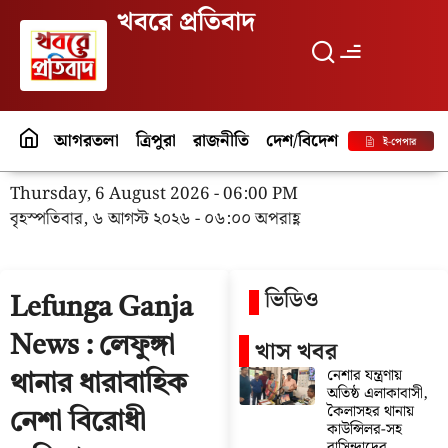
খবরে প্রতিবাদ
আগরতলা
ত্রিপুরা
রাজনীতি
দেশ/বিদেশ
পর্যটন
বিনো
ই-পেপার
Thursday, 6 August 2026 - 06:00 PM
বৃহস্পতিবার, ৬ আগস্ট ২০২৬ - ০৬:০০ অপরাহ্ণ
ভিডিও
Lefunga Ganja
News : লেফুঙ্গা
খাস খবর
নেশার যন্ত্রণায়
থানার ধারাবাহিক
অতিষ্ঠ এলাকাবাসী,
কৈলাসহর থানায়
নেশা বিরোধী
কাউন্সিলর-সহ
বাসিন্দাদের