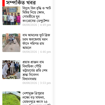
সম্পর্কিত খবর
বিদ্যুৎ বিল বৃদ্ধি ও স্মার্ট
মিটার নিয়ে ক্ষোভ,
গোমতীতে যুব
কংগ্রেসের ডেপুটেশন
08/08/2026
4:49 pm
বাম আমলের ফুট ব্রিজ
চরম অবহেলায় মরন
ফাঁদে পরিণত রাম
আমলে
08/08/2026
4:46 pm
প্রয়াত প্রাক্তন বাম
বিধায়িকা গৌরি
ভট্টাচার্যের প্রতি শেষ
শ্রদ্ধা নিবেদন
বিধানসভায়
08/08/2026
3:53 pm
নেশামুক্ত ত্রিপুরার
লক্ষ্যে বড় সাফল্য,
মোহনপুরে ধ্বংস ২৫