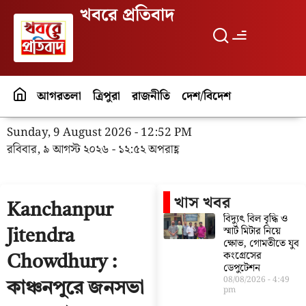
খবরে প্রতিবাদ
আগরতলা
ত্রিপুরা
রাজনীতি
দেশ/বিদেশ
পর্যটন
বিনো
Sunday, 9 August 2026 - 12:52 PM
রবিবার, ৯ আগস্ট ২০২৬ - ১২:৫২ অপরাহ্ণ
খাস খবর
Kanchanpur
বিদ্যুৎ বিল বৃদ্ধি ও
স্মার্ট মিটার নিয়ে
Jitendra
ক্ষোভ, গোমতীতে যুব
কংগ্রেসের
Chowdhury :
ডেপুটেশন
08/08/2026
4:49
কাঞ্চনপুরে জনসভা
pm