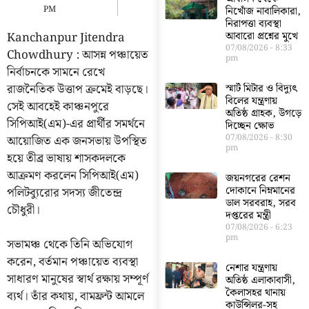
PM
নিখোঁজ নাবালিকারা,
নিরাপত্তা ব্যবস্থা
Kanchanpur Jitendra
আবারো প্রশ্নের মুখে
07/08/2026
8:33
Chowdhury : আসন্ন পঞ্চায়েত
pm
নির্বাচনকে সামনে রেখে
রাজনৈতিক উত্তাপ ক্রমেই বাড়ছে।
স্মার্ট মিটার ও বিদ্যুৎ
বিলের যন্ত্রণায়
সেই আবহেই কাঞ্চনপুরে
অতিষ্ঠ গ্রাহক, উগড়ে
সিপিআই(এম)-এর প্রার্থীর সমর্থনে
দিচ্ছেন ক্ষোভ
07/08/2026
8:30
আয়োজিত এক জনসভায় উপস্থিত
pm
হয়ে তীব্র ভাষায় শাসকদলকে
আক্রমণ করলেন সিপিআই(এম)
জয়নগরের রেশন
দোকানে নিম্নমানের
পলিটব্যুরোর সদস্য জীতেন্দ্র
ডাল সরবরাহ, সরব
চৌধুরী।
দপ্তরের মন্ত্রী
07/08/2026
6:23
pm
সভামঞ্চ থেকে তিনি অভিযোগ
করেন, বর্তমান পঞ্চায়েত ব্যবস্থা
নেশার যন্ত্রণায়
সাধারণ মানুষের স্বার্থ রক্ষায় সম্পূর্ণ
অতিষ্ঠ এলাকাবাসী,
কৈলাসহর থানায়
ব্যর্থ। তাঁর কথায়, বামফ্রন্ট আমলে
কাউন্সিলর-সহ