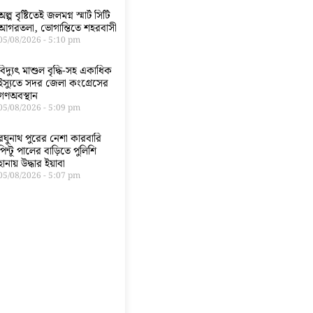
অল্প বৃষ্টিতেই জলমগ্ন স্মার্ট সিটি
আগরতলা, ভোগান্তিতে শহরবাসী
05/08/2026
5:10 pm
বিদ্যুৎ মাশুল বৃদ্ধি-সহ একাধিক
ইস্যুতে সদর জেলা কংগ্রেসের
গণঅবস্থান
05/08/2026
5:09 pm
রঘুনাথ পুরের নেশা কারবারি
পিন্টূ পালের বাড়িতে পুলিশি
হানায় উদ্ধার ইয়াবা
05/08/2026
5:07 pm