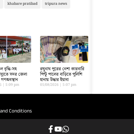
khabare pratibad
tripura news
ুল বৃদ্ধি-সহ
রঘুনাথ পুরের নেশা কারবারি
স্যুতে সদর জেলা
পিন্টূ পালের বাড়িতে পুলিশি
 গণঅবস্থান
হানায় উদ্ধার ইয়াবা
26
5:09 pm
05/08/2026
5:07 pm
and Conditions