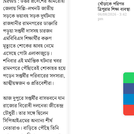
News : উত্তর প্রদেশের আমরোহা
খোঁড়াকে পরিণত
জেলায় দিল্লি–লখনউ জাতীয়
ত্রিপুরার শিক্ষা ব্যবস্থা
06/08/2026
3:42
সড়কে ভয়াবহ সড়ক দুর্ঘটনায়
pm
রাজধানীর রামনগরের ডাক্তারি
পড়ুয়া সপ্তর্ষী দাসসহ চারজন
এমবিবিএস শিক্ষার্থীর করুণ
মৃত্যুতে শোকের আবহ নেমে
এসেছে গোটা এলাকাজুড়ে।
শনিবার এই মর্মান্তিক ঘটনার খবর
রামনগরে পৌঁছাতেই শোকাহত হয়ে
পড়েন সপ্তর্ষীর পরিবারের সদস্যরা,
আত্মীয়স্বজন ও প্রতিবেশীরা।
আজ দুপুরে সপ্তর্ষীর বাসভবনে যান
রাজ্যের বিরোধী দলনেতা জীতেন্দ্র
চৌধুরী। তার সঙ্গে ছিলেন
সিপিআইএমের অন্যান্য শীর্ষ
নেতারাও। বাড়িতে পৌঁছে তিনি