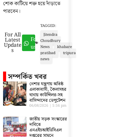
শোক কাটিয়ে শক্ত হয়ে দাঁড়াতে
পারবেন।
TAGGED:
For All
Jitendra
Follow
Latest
Choudhury
Update
us
News
khabare
s
pratibad
tripura
news
সম্পর্কিত খবর
নেশার যন্ত্রণায় অতিষ্ঠ
এলাকাবাসী, কৈলাসহর
থানায় কাউন্সিলর-সহ
বাসিন্দাদের ডেপুটেশন
06/08/2026
5:56 pm
জাতীয় সড়ক সংস্কারের
দাবিতে
এনএইচআইডিসিএল
দপ্তরের সামনে