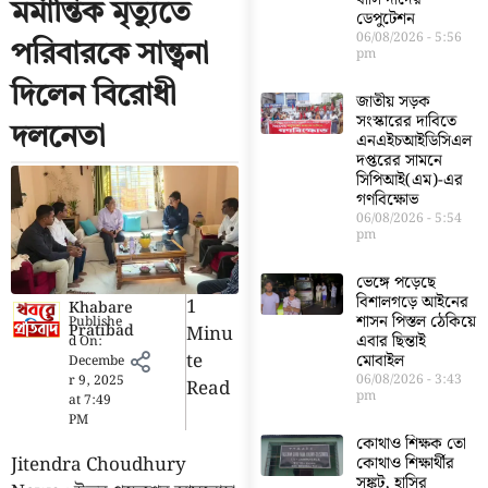
মর্মান্তিক মৃত্যুতে
ডেপুটেশন
06/08/2026
5:56
পরিবারকে সান্ত্বনা
pm
দিলেন বিরোধী
জাতীয় সড়ক
সংস্কারের দাবিতে
দলনেতা
এনএইচআইডিসিএল
দপ্তরের সামনে
সিপিআই(এম)-এর
গণবিক্ষোভ
06/08/2026
5:54
pm
ভেঙ্গে পড়েছে
বিশালগড়ে আইনের
1
Khabare
শাসন পিস্তল ঠেকিয়ে
Publishe
Pratibad
Minu
এবার ছিন্তাই
d On:
Te
মোবাইল
Decembe
06/08/2026
3:43
r 9, 2025
Read
pm
at
7:49
PM
কোথাও শিক্ষক তো
Jitendra Choudhury
কোথাও শিক্ষার্থীর
সঙ্কট, হাসির