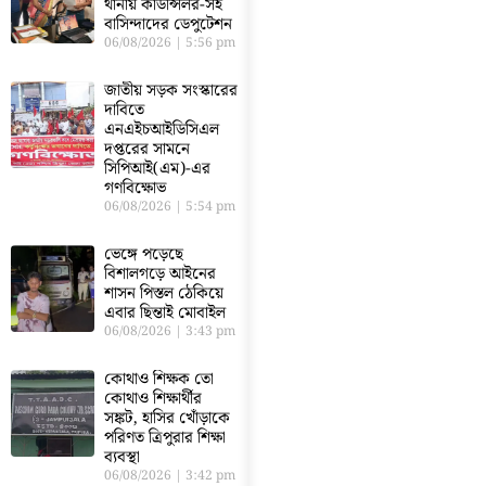
থানায় কাউন্সিলর-সহ
বাসিন্দাদের ডেপুটেশন
06/08/2026
5:56 pm
জাতীয় সড়ক সংস্কারের
দাবিতে
এনএইচআইডিসিএল
দপ্তরের সামনে
সিপিআই(এম)-এর
গণবিক্ষোভ
06/08/2026
5:54 pm
ভেঙ্গে পড়েছে
বিশালগড়ে আইনের
শাসন পিস্তল ঠেকিয়ে
এবার ছিন্তাই মোবাইল
06/08/2026
3:43 pm
কোথাও শিক্ষক তো
কোথাও শিক্ষার্থীর
সঙ্কট, হাসির খোঁড়াকে
পরিণত ত্রিপুরার শিক্ষা
ব্যবস্থা
06/08/2026
3:42 pm