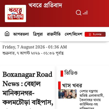
খবরে প্রতিবাদ
আগরতলা
ত্রিপুরা
রাজনীতি
দেশ/বিদেশ
পর্যটন
বিনো
ই-পেপার
Friday, 7 August 2026 - 01:36 AM
শুক্রবার, ৭ আগস্ট ২০২৬ - ০১:৩৬ পূর্বাহ্ণ
ভিডিও
Boxanagar Road
News : বেহাল
খাস খবর
নেশার যন্ত্রণায়
মানিক্যনগর-
অতিষ্ঠ এলাকাবাসী,
কৈলাসহর থানায়
কলমচৌড়া বাইপাস,
কাউন্সিলর-সহ
বাসিন্দাদের