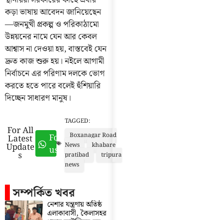
কড়া ভাষায় আবেদন জানিয়েছেন
—জনমুখী প্রকল্প ও পরিকাঠামো
উন্নয়নের নামে যেন আর কেবল
আশ্বাস না দেওয়া হয়, বাস্তবেই যেন
দ্রুত কাজ শুরু হয়। নইলে আগামী
নির্বাচনে এর পরিণাম দলকে ভোগ
করতে হতে পারে বলেই হুঁশিয়ারি
দিচ্ছেন সাধারণ মানুষ।
TAGGED:
For All
Boxanagar Road
Follow
Latest
Update
News
khabare
us
s
pratibad
tripura
news
সম্পর্কিত খবর
নেশার যন্ত্রণায় অতিষ্ঠ
এলাকাবাসী, কৈলাসহর