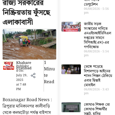
রাজ্য সরকারের
ডেপুটেশন
06/08/2026
5:56
নিষ্ক্রিয়তায় ফুঁসছে
pm
এলাকাবাসী
জাতীয় সড়ক
সংস্কারের দাবিতে
এনএইচআইডিসিএল
দপ্তরের সামনে
সিপিআই(এম)-এর
গণবিক্ষোভ
06/08/2026
5:54
pm
1
Khabare
Publishe
ভেঙ্গে পড়েছে
Pratibad
Minu
d On:
বিশালগড়ে আইনের
Te
July 29,
শাসন পিস্তল ঠেকিয়ে
2025
এবার ছিন্তাই
Read
at
7:48
মোবাইল
PM
06/08/2026
3:43
pm
Boxanagar Road News :
কোথাও শিক্ষক তো
ত্রিপুরার মানিক্যনগর কালীবাড়ি
কোথাও শিক্ষার্থীর
থেকে কলমচৌড়া পর্যন্ত বাইপাস
সঙ্কট, হাসির