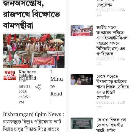
জনঅসন্তোষ,
ডেপুটেশন
06/08/2026
5:56
রাজপথে বিক্ষোভে
pm
বামপন্থীরা
জাতীয় সড়ক
সংস্কারের দাবিতে
এনএইচআইডিসিএল
দপ্তরের সামনে
সিপিআই(এম)-এর
গণবিক্ষোভ
06/08/2026
5:54
pm
1
Khabare
Publishe
ভেঙ্গে পড়েছে
Pratibad
Minu
d On:
বিশালগড়ে আইনের
Te
July 31,
শাসন পিস্তল ঠেকিয়ে
2025
এবার ছিন্তাই
Read
at
5:51
মোবাইল
PM
06/08/2026
3:43
pm
Bishramganj Cpim News :
কোথাও শিক্ষক তো
রাজ্যজুড়ে বিদ্যুৎ পরিষেবায় স্মার্ট
কোথাও শিক্ষার্থীর
মিটার চালুর সিদ্ধান্ত ঘিরে বাড়ছে
সঙ্কট, হাসির