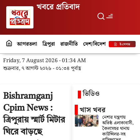
খবরে প্রতিবাদ
আগরতলা
ত্রিপুরা
রাজনীতি
দেশ/বিদেশ
পর্যটন
বিনো
ই-পেপার
Friday, 7 August 2026 - 01:34 AM
শুক্রবার, ৭ আগস্ট ২০২৬ - ০১:৩৪ পূর্বাহ্ণ
ভিডিও
Bishramganj
Cpim News :
খাস খবর
নেশার যন্ত্রণায়
ত্রিপুরায় স্মার্ট মিটার
অতিষ্ঠ এলাকাবাসী,
কৈলাসহর থানায়
ঘিরে বাড়ছে
কাউন্সিলর-সহ
বাসিন্দাদের