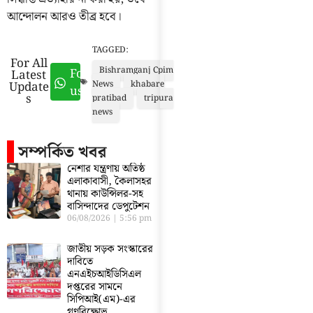
আন্দোলন আরও তীব্র হবে।
TAGGED:
For All
Bishramganj Cpim
Follow
Latest
Update
News
khabare
us
s
pratibad
tripura
news
সম্পর্কিত খবর
নেশার যন্ত্রণায় অতিষ্ঠ
এলাকাবাসী, কৈলাসহর
থানায় কাউন্সিলর-সহ
বাসিন্দাদের ডেপুটেশন
06/08/2026
5:56 pm
জাতীয় সড়ক সংস্কারের
দাবিতে
এনএইচআইডিসিএল
দপ্তরের সামনে
সিপিআই(এম)-এর
গণবিক্ষোভ