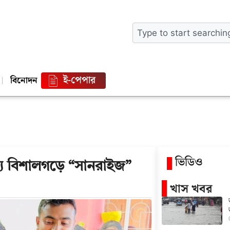
ই-পেপার
বিনোদন
ভিডিও
য বিশালগড়ে “সানরাইজ”
খাস খবর