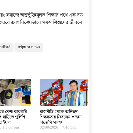
বরং সমাজে অন্তর্ভুক্তিমূলক শিক্ষার পথে এক বড়
ত করবে এবং বিশেষভাবে সক্ষম শিশুদের জীবনে
atibad
tripura news
রের নেশা কারবারি
রাজনীতি থেকে আল্ভিদা
ের বাড়িতে পুলিশি
শিক্ষকতায় ফিরলেন প্রাক্তন
ার ইয়াবা
বিজেপি সাংসদ
26
5:07 pm
02/08/2026
7:40 pm