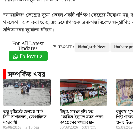
পরিবারকেও নতুন আশার আলো দেখাবে।
“সানরাইজ” কেন্দ্রের সূচনা কেবল একটি প্রশিক্ষণ কেন্দ্রের উদ্বোধন নয়, 
পদক্ষেপ। আশা করা হচ্ছে, এই উদ্যোগ অন্য এলাকাগুলিকেও অনুপ্রাণি
সত্যিকারের সূর্যোদয় ঘটাবে।
For All Latest
Bishalgarh News
khabare pr
TAGGED:
Updates
Follow us
সম্পর্কিত খবর
অল্প বৃষ্টিতেই জলমগ্ন স্মার্ট
বিদ্যুৎ মাশুল বৃদ্ধি-সহ
রঘুনাথ পু
সিটি আগরতলা, ভোগান্তিতে
একাধিক ইস্যুতে সদর জেলা
পিন্টূ পাল
শহরবাসী
কংগ্রেসের গণঅবস্থান
হানায় উদ্ধ
05/08/2026
5:10 pm
05/08/2026
5:09 pm
05/08/20