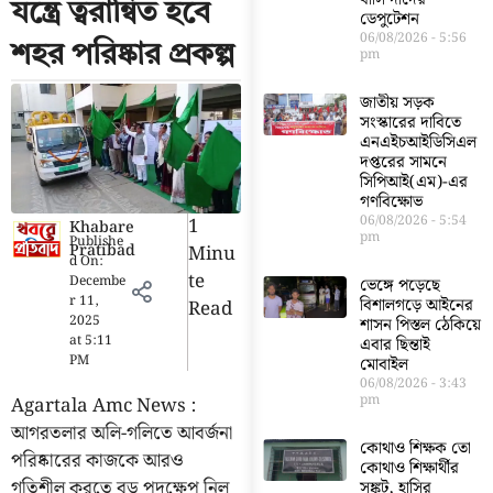
যন্ত্রে ত্বরান্বিত হবে
ডেপুটেশন
06/08/2026
5:56
শহর পরিষ্কার প্রকল্প
pm
জাতীয় সড়ক
সংস্কারের দাবিতে
এনএইচআইডিসিএল
দপ্তরের সামনে
সিপিআই(এম)-এর
গণবিক্ষোভ
06/08/2026
5:54
1
Khabare
pm
Publishe
Pratibad
Minu
d On:
Te
Decembe
ভেঙ্গে পড়েছে
r 11,
বিশালগড়ে আইনের
Read
2025
শাসন পিস্তল ঠেকিয়ে
at
5:11
এবার ছিন্তাই
PM
মোবাইল
06/08/2026
3:43
pm
Agartala Amc News :
আগরতলার অলি-গলিতে আবর্জনা
কোথাও শিক্ষক তো
পরিষ্কারের কাজকে আরও
কোথাও শিক্ষার্থীর
গতিশীল করতে বড় পদক্ষেপ নিল
সঙ্কট, হাসির