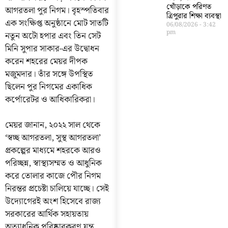
খোঁড়াকে পরিণত
আগরতলা পুর নিগম। বৃহস্পতিবার
ত্রিপুরার শিক্ষা ব্যবস্থা
এক সংক্ষিপ্ত অনুষ্ঠানে মোট সাতটি
06/08/2026
3:42
pm
নতুন অটো হপার এবং তিন সেট
মিনি সুপার সাকার-এর উদ্বোধন
করেন শহরের মেয়র দীপক
মজুমদার। তাঁর সঙ্গে উপস্থিত
ছিলেন পুর নিগমের একাধিক
কর্পোরেটর ও আধিকারিকরা।
মেয়র জানান, ২০২২ সাল থেকে
‘স্বচ্ছ আগরতলা, সুস্থ আগরতলা’
প্রকল্পের মাধ্যমে শহরকে আরও
পরিচ্ছন্ন, স্বাস্থ্যসম্মত ও আধুনিক
করে তোলার কাজে পৌর নিগম
নিরন্তর প্রচেষ্টা চালিয়ে যাচ্ছে। সেই
উদ্যোগেরই অংশ হিসেবে রাজ্য
সরকারের আর্থিক সহায়তায়
অত্যাধুনিক পরিষ্কারকরণ যন্ত্র