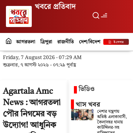
খবরে প্রতিবাদ
আগরতলা
ত্রিপুরা
রাজনীতি
দেশ/বিদেশ
পর্যটন
বিনো
ই-পেপার
Friday, 7 August 2026 - 07:29 AM
শুক্রবার, ৭ আগস্ট ২০২৬ - ০৭:২৯ পূর্বাহ্ণ
ভিডিও
Agartala Amc
News : আগরতলা
খাস খবর
নেশার যন্ত্রণায়
পৌর নিগমের বড়
অতিষ্ঠ এলাকাবাসী,
কৈলাসহর থানায়
উদ্যোগ! আধুনিক
কাউন্সিলর-সহ
বাসিন্দাদের