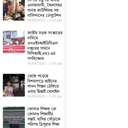
নেশার যন্ত্রণায় অতিষ্ঠ
এলাকাবাসী, কৈলাসহর
থানায় কাউন্সিলর-সহ
বাসিন্দাদের ডেপুটেশন
06/08/2026
5:56 pm
জাতীয় সড়ক সংস্কারের
দাবিতে
এনএইচআইডিসিএল
দপ্তরের সামনে
সিপিআই(এম)-এর
গণবিক্ষোভ
06/08/2026
5:54 pm
ভেঙ্গে পড়েছে
বিশালগড়ে আইনের
শাসন পিস্তল ঠেকিয়ে
এবার ছিন্তাই মোবাইল
06/08/2026
3:43 pm
কোথাও শিক্ষক তো
কোথাও শিক্ষার্থীর
সঙ্কট, হাসির খোঁড়াকে
পরিণত ত্রিপুরার শিক্ষা