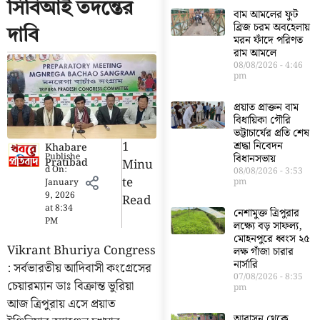
সিবিআই তদন্তের
বাম আমলের ফুট
ব্রিজ চরম অবহেলায়
দাবি
মরন ফাঁদে পরিণত
রাম আমলে
08/08/2026
4:46
pm
প্রয়াত প্রাক্তন বাম
বিধায়িকা গৌরি
ভট্টাচার্যের প্রতি শেষ
1
শ্রদ্ধা নিবেদন
Khabare
Publishe
বিধানসভায়
Pratibad
Minu
d On:
08/08/2026
3:53
Te
pm
January
9, 2026
Read
at
8:34
নেশামুক্ত ত্রিপুরার
PM
লক্ষ্যে বড় সাফল্য,
মোহনপুরে ধ্বংস ২৫
Vikrant Bhuriya Congress
লক্ষ গাঁজা চারার
নার্সারি
: সর্বভারতীয় আদিবাসী কংগ্রেসের
07/08/2026
8:35
চেয়ারম্যান ডাঃ বিক্রান্ত ভুরিয়া
pm
আজ ত্রিপুরায় এসে প্রয়াত
আবাসন থেকে