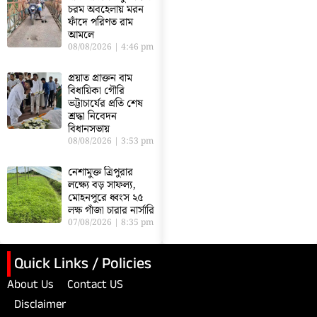
চরম অবহেলায় মরন
ফাঁদে পরিণত রাম
আমলে
08/08/2026
4:46 pm
প্রয়াত প্রাক্তন বাম
বিধায়িকা গৌরি
ভট্টাচার্যের প্রতি শেষ
শ্রদ্ধা নিবেদন
বিধানসভায়
08/08/2026
3:53 pm
নেশামুক্ত ত্রিপুরার
লক্ষ্যে বড় সাফল্য,
মোহনপুরে ধ্বংস ২৫
লক্ষ গাঁজা চারার নার্সারি
07/08/2026
8:35 pm
Quick Links / Policies
About Us
Contact US
Disclaimer