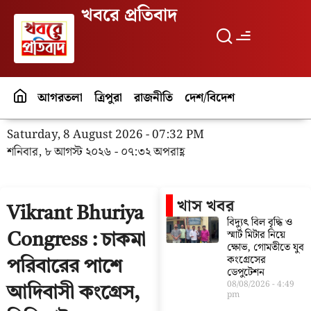
খবরে প্রতিবাদ
আগরতলা
ত্রিপুরা
রাজনীতি
দেশ/বিদেশ
পর্যটন
বিনো
Saturday, 8 August 2026 - 07:32 PM
শনিবার, ৮ আগস্ট ২০২৬ - ০৭:৩২ অপরাহ্ণ
খাস খবর
Vikrant Bhuriya
বিদ্যুৎ বিল বৃদ্ধি ও
স্মার্ট মিটার নিয়ে
Congress : চাকমা
ক্ষোভ, গোমতীতে যুব
কংগ্রেসের
পরিবারের পাশে
ডেপুটেশন
08/08/2026
4:49
আদিবাসী কংগ্রেস,
pm