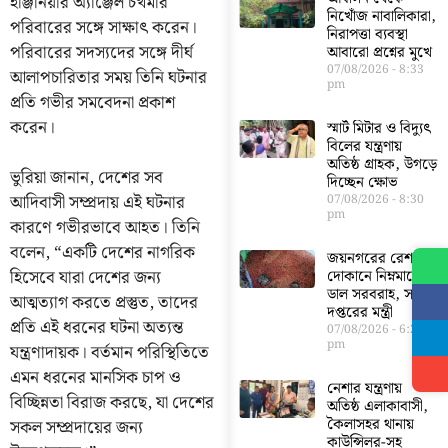
ইঞ্জিনিয়ার অ্যাঞ্জেল চখমার
নিখোঁজ নাবালিকারা,
পরিবারের সঙ্গে সাক্ষাৎ করেন।
নিরাপত্তা ব্যবস্থা
পরিবারের সদস্যদের সঙ্গে দীর্ঘ
আবারো প্রশ্নের মুখে
07/08/2026
8:33
আলাপচারিতার সময় তিনি ঘটনার
pm
প্রতি গভীর সমবেদনা প্রকাশ
করেন।
স্মার্ট মিটার ও বিদ্যুৎ
বিলের যন্ত্রণায়
অতিষ্ঠ গ্রাহক, উগড়ে
ভুরিয়া জানান, দেশের সব
দিচ্ছেন ক্ষোভ
আদিবাসী সম্প্রদায় এই ঘটনার
07/08/2026
8:30
pm
কারণে গভীরভাবে আহত। তিনি
বলেন, “একটি দেশের নাগরিক
জয়নগরের রেশন
হিসেবে যারা দেশের জন্য
দোকানে নিম্নমানের
ডাল সরবরাহ, সরব
আত্মত্যাগ করতে প্রস্তুত, তাদের
দপ্তরের মন্ত্রী
প্রতি এই ধরনের ঘটনা অত্যন্ত
07/08/2026
6:23
pm
যন্ত্রণাদায়ক। বর্তমান পরিস্থিতিতে
এমন ধরনের মানসিক চাপ ও
নেশার যন্ত্রণায়
বিচ্ছিন্নতা বিরাজ করছে, যা দেশের
অতিষ্ঠ এলাকাবাসী,
কৈলাসহর থানায়
সকল সম্প্রদায়ের জন্য
কাউন্সিলর-সহ