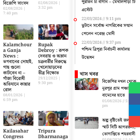
পুরাতন চা বাগান – মেখলিপাড়া টি
বিজেপি সাংসদ
02/08/2026
3:32 pm
02/08/2026
এস্টেট
7:40 pm
22/03/2024
9:11 pm
ভুটানে সর্বোচ্চ নাগরিকের সন্মান
পেলেন নরেন্দ্র মোদী
22/03/2024
9:37 pm
Kalamchour
Rupak
পশ্চিম ত্রিপুরা নির্বাচনী কার্যালয়
a Ganja
Debroy : রূপক
News :
দেবরায় ও অম্লান
উদ্বোধন
ভগবানের দোহাই,
চক্রবর্তীর বিরুদ্ধে
গাছ গুলো
খেলোয়াড়দের
কাটবেন না –
তীব্র বিক্ষোভ
খাস খবর
গাঁজা বিরোধী
29/12/2025
বিজেপির দখল থেকে
9:30 pm
অভিযানে কান্নার
নুরপুর গ্রাম পঞ্চায়েত
রোল
বামেদের হাতে
08/01/2026
6:59 pm
05/08/2026
5:19
pm
অল্প বৃষ্টিতেই জলমগ্ন
স্মার্ট সিটি আগরতলা,
Kailasahar
Tripura
ভোগান্তিতে শহরবাসী
Congress
Dharmanaga
05/08/2026
5:10