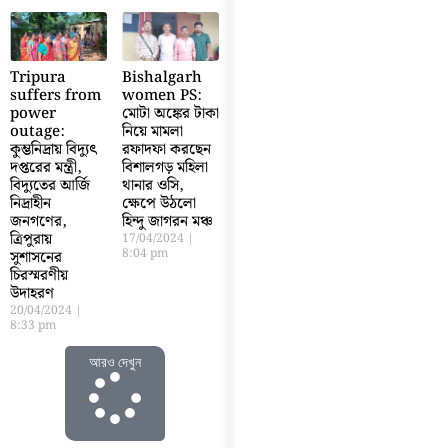
Tripura
Bishalgarh
suffers from
women PS:
power
মোটা অঙ্কের টাকা
outage:
নিয়ে মামলা
কুম্ভনিদ্রায় বিদ্যুৎ
রফাদফা করছেন
দপ্তরের মন্ত্রী,
বিশালগড় মহিলা
বিদ্যুতের আর্জি
থানার ওসি,
নিদ্রাহীন
ক্ষেপে উঠলো
জনগণের,
হিন্দু জাগরন মঞ্চ
ত্রিপুরায়
17/04/2024
8:04 pm
সুশাসনের
চিরস্মরণীয়
উদাহরণ
20/04/2024
8:33 pm
আরও দেখুন