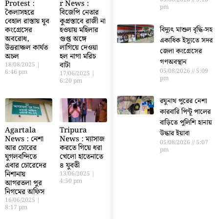
Protest :
r News :
pm
কৈলাসহরে
বিজেপি নেতার
বেহাল রাস্তায় যুব
কুপ্রস্তাবে রাজী না
বিদ্যুৎ মাশুল বৃদ্ধি-সহ
কংগ্রেসের
হওয়ায় মহিলার
অবরোধ,
গুপ্ত অঙ্গে
একাধিক ইস্যুতে সদর
উত্তরাঞ্চল কার্যত
লাগিয়ে দেওয়া
জেলা কংগ্রেসের
অচল
হল নাগা মরিচ
গণঅবস্থান
বাটা
18/08/2025
05/08/2026
5:09
6:46 pm
17/06/2025
pm
6:20 pm
রঘুনাথ পুরের নেশা
কারবারি পিন্টূ পালের
বাড়িতে পুলিশি হানায়
Agartala
Tripura
উদ্ধার ইয়াবা
News : নেশা
News : ম্যাসাজ
05/08/2026
5:07
আর চোরের
করতে গিয়ে ধরা
pm
যুগলবন্দিতে
খেলো হাতেনাতে
এবার চোরেদের
৪ যুবতী
নিশানায়
13/06/2025
4:50 pm
আগরতলা পুর
নিগমের অফিস
16/06/2025
8:17 pm