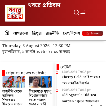
খবরে প্রতিবাদ
আগরতলা
ত্রিপুরা
রাজনীতি
দেশ/বিদেশ
পর্যটন
বিনো
ই-পেপার
Thursday, 6 August 2026 - 12:30 PM
বৃহস্পতিবার, ৬ আগস্ট ২০২৬ - ১২:৩০ অপরাহ্ণ
লেটৈস্ট
15/03/2024
9:28 pm
tripura news website
Cherry Gold :চেরি গোল্ডের
চাষে লক্ষাধিক উপার্জন
19/03/2024
8:15 pm
রাজনীতি থেকে
বিশ্রামগঞ্জে গৃহবধূ
Old Agartala Old Tea
আল্ভিদা
নিখোঁজ কান্নায়
শিক্ষকতায়
ভেঙ্গে পড়লো
Garden : পুরনো আগরতলার
ফিরলেন প্রাক্তন
দেবর ও স্বামী