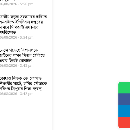
06/08/2026
5:56 pm
জাতীয় সড়ক সংস্কারের দাবিতে
এনএইচআইডিসিএল দপ্তরের
সামনে সিপিআই(এম)-এর
গণবিক্ষোভ
06/08/2026
5:54 pm
ভেঙ্গে পড়েছে বিশালগড়ে
আইনের শাসন পিস্তল ঠেকিয়ে
এবার ছিন্তাই মোবাইল
06/08/2026
3:43 pm
কোথাও শিক্ষক তো কোথাও
শিক্ষার্থীর সঙ্কট, হাসির খোঁড়াকে
পরিণত ত্রিপুরার শিক্ষা ব্যবস্থা
06/08/2026
3:42 pm