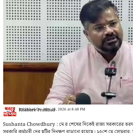
Published On:
May 25, 2026
at
8:48 PM
Khabare Pratibad
Sushanta Chowdhury : মে র শেষের দিকেই রাজ্য সরকারের তরফ থে
সরকারি কর্মচারী দের ছুটির দিনক্ষণ বাড়ানো হয়েছে। ২৫শে মে সোমবার, মান