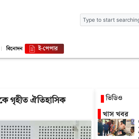
ই-পেপার
বিনোদন
ভিডিও
কে গৃহীত ঐতিহাসিক
খাস খবর