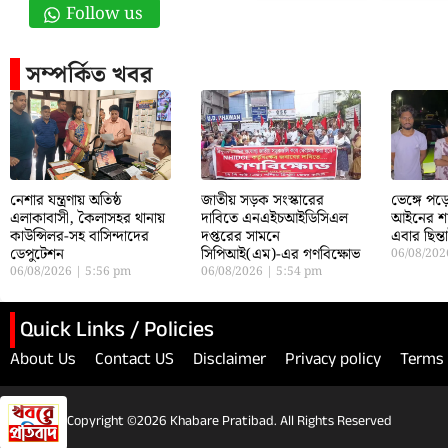
Follow us
সম্পর্কিত খবর
নেশার যন্ত্রণায় অতিষ্ঠ
জাতীয় সড়ক সংস্কারের
ভেঙ্গে প
এলাকাবাসী, কৈলাসহর থানায়
দাবিতে এনএইচআইডিসিএল
আইনের শা
কাউন্সিলর-সহ বাসিন্দাদের
দপ্তরের সামনে
এবার ছিন্
ডেপুটেশন
সিপিআই(এম)-এর গণবিক্ষোভ
06/08/20
06/08/2026
5:56 pm
06/08/2026
5:54 pm
Quick Links / Policies
About Us
Contact US
Disclaimer
Privacy policy
Terms 
Copyright ©2026 Khabare Pratibad. All Rights Reserved