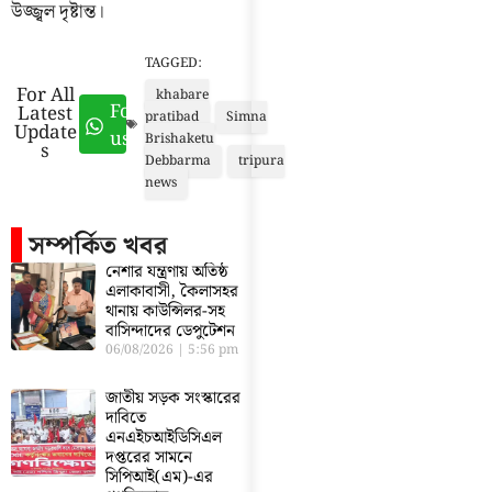
উজ্জ্বল দৃষ্টান্ত।
TAGGED:
For All
khabare
Follow
Latest
pratibad
Simna
Update
us
Brishaketu
s
Debbarma
tripura
news
সম্পর্কিত খবর
নেশার যন্ত্রণায় অতিষ্ঠ
এলাকাবাসী, কৈলাসহর
থানায় কাউন্সিলর-সহ
বাসিন্দাদের ডেপুটেশন
06/08/2026
5:56 pm
জাতীয় সড়ক সংস্কারের
দাবিতে
এনএইচআইডিসিএল
দপ্তরের সামনে
সিপিআই(এম)-এর