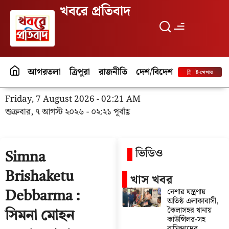
খবরে প্রতিবাদ
আগরতলা
ত্রিপুরা
রাজনীতি
দেশ/বিদেশ
পর্যটন
বিনো
ই-পেপার
Friday, 7 August 2026 - 02:21 AM
শুক্রবার, ৭ আগস্ট ২০২৬ - ০২:২১ পূর্বাহ্ণ
ভিডিও
Simna
Brishaketu
খাস খবর
নেশার যন্ত্রণায়
Debbarma :
অতিষ্ঠ এলাকাবাসী,
কৈলাসহর থানায়
সিমনা মোহন
কাউন্সিলর-সহ
বাসিন্দাদের