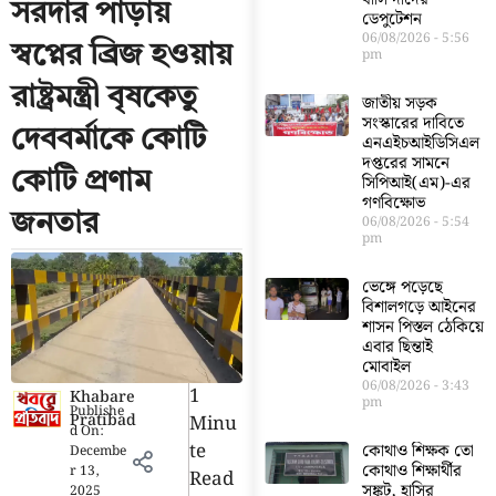
সরদার পাড়ায়
ডেপুটেশন
06/08/2026
5:56
স্বপ্নের ব্রিজ হওয়ায়
pm
রাষ্ট্রমন্ত্রী বৃষকেতু
জাতীয় সড়ক
সংস্কারের দাবিতে
দেববর্মাকে কোটি
এনএইচআইডিসিএল
দপ্তরের সামনে
কোটি প্রণাম
সিপিআই(এম)-এর
গণবিক্ষোভ
জনতার
06/08/2026
5:54
pm
ভেঙ্গে পড়েছে
বিশালগড়ে আইনের
শাসন পিস্তল ঠেকিয়ে
এবার ছিন্তাই
মোবাইল
06/08/2026
3:43
1
Khabare
pm
Publishe
Pratibad
Minu
d On:
Te
কোথাও শিক্ষক তো
Decembe
কোথাও শিক্ষার্থীর
r 13,
Read
সঙ্কট, হাসির
2025