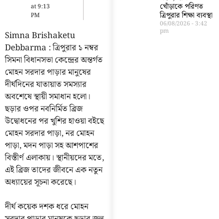
খোঁড়াকে পরিণত
at
9:13
ত্রিপুরার শিক্ষা ব্যবস্থা
PM
06/08/2026
3:42
pm
Simna Brishaketu
Debbarma : ত্রিপুরার ১ নম্বর
সিমনা বিধানসভা কেন্দ্রের অন্তর্গত
মোহন সরদার পাড়ার মানুষের
দীর্ঘদিনের যাতায়াত সমস্যার
অবশেষে স্থায়ী সমাধান হলো।
ছড়ার ওপর নবনির্মিত ব্রিজ
উদ্বোধনের পর খুশির হাওয়া বইছে
মোহন সরদার পাড়া, নর মোহন
পাড়া, মদন পাড়া সহ আশপাশের
বিস্তীর্ণ এলাকায়। স্থানীয়দের মতে,
এই ব্রিজ তাদের জীবনে এক নতুন
অধ্যায়ের সূচনা করেছে।
দীর্ঘ কয়েক দশক ধরে মোহন