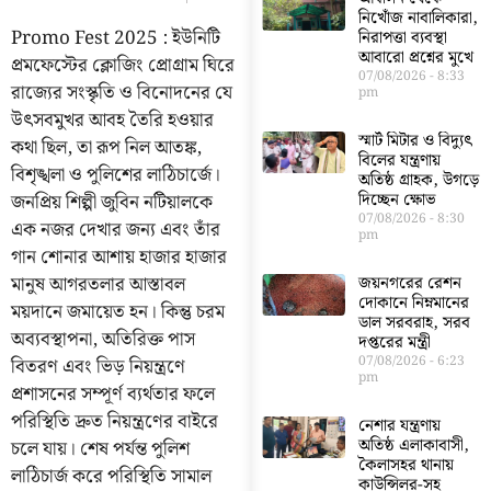
নিখোঁজ নাবালিকারা,
Promo Fest 2025 : ইউনিটি
নিরাপত্তা ব্যবস্থা
আবারো প্রশ্নের মুখে
প্রমফেস্টের ক্লোজিং প্রোগ্রাম ঘিরে
07/08/2026
8:33
রাজ্যের সংস্কৃতি ও বিনোদনের যে
pm
উৎসবমুখর আবহ তৈরি হওয়ার
স্মার্ট মিটার ও বিদ্যুৎ
কথা ছিল, তা রূপ নিল আতঙ্ক,
বিলের যন্ত্রণায়
বিশৃঙ্খলা ও পুলিশের লাঠিচার্জে।
অতিষ্ঠ গ্রাহক, উগড়ে
জনপ্রিয় শিল্পী জুবিন নটিয়ালকে
দিচ্ছেন ক্ষোভ
07/08/2026
8:30
এক নজর দেখার জন্য এবং তাঁর
pm
গান শোনার আশায় হাজার হাজার
মানুষ আগরতলার আস্তাবল
জয়নগরের রেশন
দোকানে নিম্নমানের
ময়দানে জমায়েত হন। কিন্তু চরম
ডাল সরবরাহ, সরব
অব্যবস্থাপনা, অতিরিক্ত পাস
দপ্তরের মন্ত্রী
07/08/2026
6:23
বিতরণ এবং ভিড় নিয়ন্ত্রণে
pm
প্রশাসনের সম্পূর্ণ ব্যর্থতার ফলে
পরিস্থিতি দ্রুত নিয়ন্ত্রণের বাইরে
নেশার যন্ত্রণায়
অতিষ্ঠ এলাকাবাসী,
চলে যায়। শেষ পর্যন্ত পুলিশ
কৈলাসহর থানায়
লাঠিচার্জ করে পরিস্থিতি সামাল
কাউন্সিলর-সহ