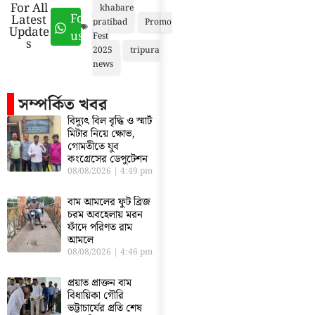
For All
khabare
Follow
Latest
pratibad
Promo
Update
us
Fest
s
2025
tripura
news
সম্পর্কিত খবর
বিদ্যুৎ বিল বৃদ্ধি ও স্মার্ট
মিটার নিয়ে ক্ষোভ,
গোমতীতে যুব
কংগ্রেসের ডেপুটেশন
08/08/2026
4:49 pm
বাম আমলের ফুট ব্রিজ
চরম অবহেলায় মরন
ফাঁদে পরিণত রাম
আমলে
08/08/2026
4:46 pm
প্রয়াত প্রাক্তন বাম
বিধায়িকা গৌরি
ভট্টাচার্যের প্রতি শেষ