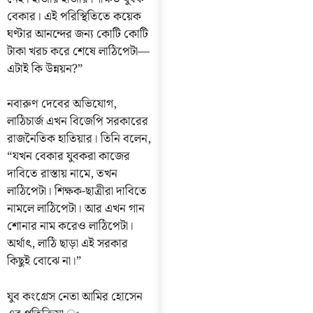
বেকার। এই পরিস্থিতিতে কয়েক
ঘণ্টার আনন্দের জন্য কোটি কোটি
টাকা খরচ করে শেষে লাঠিপেটা—
এটাই কি উন্নয়ন?”
নবারুণ দেবের অভিযোগ,
লাঠিচার্জ এখন বিজেপি সরকারের
রাজনৈতিক হাতিয়ার। তিনি বলেন,
“যখন বেকার যুবকরা কাজের
দাবিতে রাস্তায় নামে, তখন
লাঠিপেটা। শিক্ষক-ছাত্রীরা দাবিতে
নামলে লাঠিপেটা। আর এখন গান
শোনার নাম করেও লাঠিপেটা।
অর্থাৎ, লাঠি ছাড়া এই সরকার
কিছুই বোঝে না।”
যুব কংগ্রেস নেতা আমির হোসেন