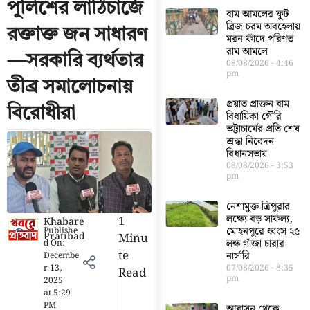
পুলিশের লাঠিচার্জে
বাম আমলের ফুট
ব্রিজ চরম অবহেলায়
রক্তাক্ত জন সাধারণ
মরন ফাঁদে পরিণত
রাম আমলে
—সরকারি ব্যর্থতার
08/08/2026
4:46
pm
তীব্র সমালোচনায়
প্রয়াত প্রাক্তন বাম
বিরোধীরা
বিধায়িকা গৌরি
ভট্টাচার্যের প্রতি শেষ
শ্রদ্ধা নিবেদন
বিধানসভায়
08/08/2026
3:53
pm
নেশামুক্ত ত্রিপুরার
লক্ষ্যে বড় সাফল্য,
1
Khabare
মোহনপুরে ধ্বংস ২৫
Publishe
Pratibad
Minu
লক্ষ গাঁজা চারার
d On:
Te
নার্সারি
Decembe
r 13,
07/08/2026
8:35
Read
pm
2025
at
5:29
PM
আবাসন থেকে