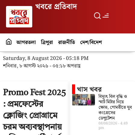
খবরে প্রতিবাদ
আগরতলা
ত্রিপুরা
রাজনীতি
দেশ/বিদেশ
পর্যটন
বিনো
Saturday, 8 August 2026 - 05:18 PM
শনিবার, ৮ আগস্ট ২০২৬ - ০৫:১৮ অপরাহ্ণ
খাস খবর
Promo Fest 2025
বিদ্যুৎ বিল বৃদ্ধি ও
স্মার্ট মিটার নিয়ে
: প্রমফেস্টের
ক্ষোভ, গোমতীতে যুব
কংগ্রেসের
ক্লোজিং প্রোগ্রামে
ডেপুটেশন
08/08/2026
4:49
চরম অব্যবস্থাপনায়
pm