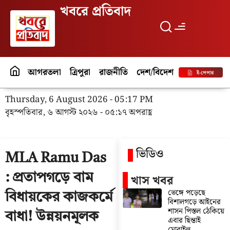
খবরে প্রতিবাদ
আগরতলা
ত্রিপুরা
রাজনীতি
দেশ/বিদেশ
পর্যটন
বিনো
ই-পেপার
Thursday, 6 August 2026 - 05:17 PM
বৃহস্পতিবার, ৬ আগস্ট ২০২৬ - ০৫:১৭ অপরাহ্ণ
ভিডিও
MLA Ramu Das
: প্রতাপগড়ে বাম
খাস খবর
ভেঙ্গে পড়েছে
বিধায়কের কাজকর্মে
বিশালগড়ে আইনের
শাসন পিস্তল ঠেকিয়ে
বাধা! উন্নয়নমূলক
এবার ছিন্তাই
মোবাইল