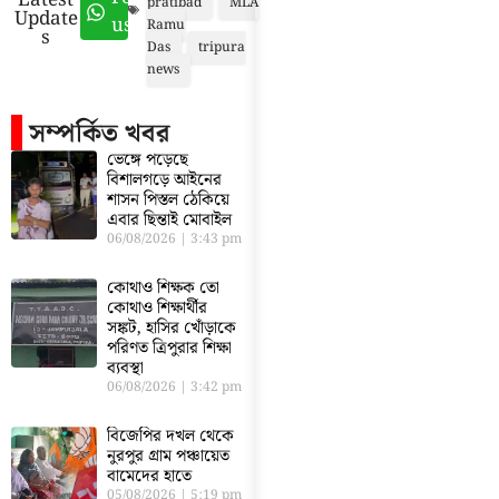
Latest
pratibad
MLA
Update
us
Ramu
s
Das
tripura
news
সম্পর্কিত খবর
ভেঙ্গে পড়েছে
বিশালগড়ে আইনের
শাসন পিস্তল ঠেকিয়ে
এবার ছিন্তাই মোবাইল
06/08/2026
3:43 pm
কোথাও শিক্ষক তো
কোথাও শিক্ষার্থীর
সঙ্কট, হাসির খোঁড়াকে
পরিণত ত্রিপুরার শিক্ষা
ব্যবস্থা
06/08/2026
3:42 pm
বিজেপির দখল থেকে
নুরপুর গ্রাম পঞ্চায়েত
বামেদের হাতে
05/08/2026
5:19 pm