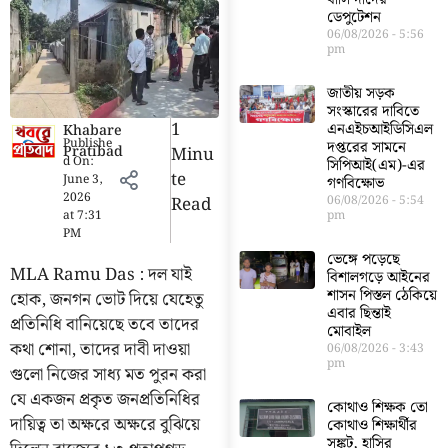
ডেপুটেশন
06/08/2026
5:56
pm
জাতীয় সড়ক
সংস্কারের দাবিতে
1
এনএইচআইডিসিএল
Khabare
Publishe
দপ্তরের সামনে
Pratibad
Minu
d On:
সিপিআই(এম)-এর
Te
June 3,
গণবিক্ষোভ
2026
Read
06/08/2026
5:54
at
7:31
pm
PM
ভেঙ্গে পড়েছে
MLA Ramu Das : দল যাই
বিশালগড়ে আইনের
শাসন পিস্তল ঠেকিয়ে
হোক, জনগন ভোট দিয়ে যেহেতু
এবার ছিন্তাই
প্রতিনিধি বানিয়েছে তবে তাদের
মোবাইল
কথা শোনা, তাদের দাবী দাওয়া
06/08/2026
3:43
pm
গুলো নিজের সাধ্য মত পুরন করা
যে একজন প্রকৃত জনপ্রতিনিধির
কোথাও শিক্ষক তো
দায়িত্ব তা অক্ষরে অক্ষরে বুঝিয়ে
কোথাও শিক্ষার্থীর
সঙ্কট, হাসির