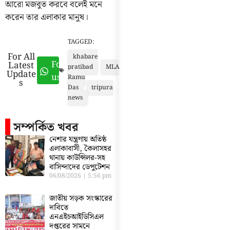
আরো মজবুত করবে বলেই মনে
করেন তার এলাকার মানুষ।
TAGGED:
For All
khabare
Follow
Latest
pratibad
MLA
Update
us
Ramu
s
Das
tripura
news
সম্পর্কিত খবর
নেশার যন্ত্রণায় অতিষ্ঠ
এলাকাবাসী, কৈলাসহর
থানায় কাউন্সিলর-সহ
বাসিন্দাদের ডেপুটেশন
06/08/2026
5:56 pm
জাতীয় সড়ক সংস্কারের
দাবিতে
এনএইচআইডিসিএল
দপ্তরের সামনে