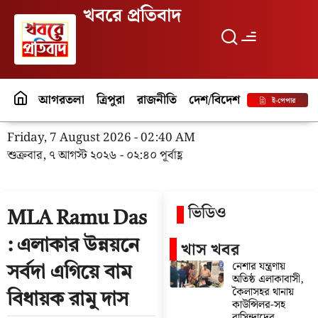
খবরে প্রতিবাদ
আগরতলা
ত্রিপুরা
রাজনীতি
দেশ/বিদেশ
পর্যটন
বিনো
ই-পেপার
Friday, 7 August 2026 - 02:40 AM
শুক্রবার, ৭ আগস্ট ২০২৬ - ০২:৪০ পূর্বাহ্ণ
ভিডিও
MLA Ramu Das
: এলাকার উন্নয়নে
খাস খবর
নেশার যন্ত্রণায়
সর্বদা এগিয়ে বাম
অতিষ্ঠ এলাকাবাসী,
কৈলাসহর থানায়
বিধায়ক রামু দাস
কাউন্সিলর-সহ
বাসিন্দাদের