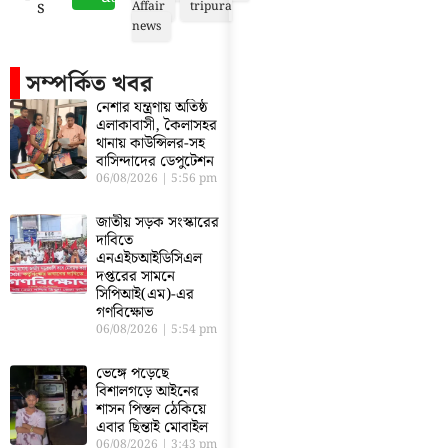
s
Affair
tripura
news
সম্পর্কিত খবর
নেশার যন্ত্রণায় অতিষ্ঠ
এলাকাবাসী, কৈলাসহর
থানায় কাউন্সিলর-সহ
বাসিন্দাদের ডেপুটেশন
06/08/2026
5:56 pm
জাতীয় সড়ক সংস্কারের
দাবিতে
এনএইচআইডিসিএল
দপ্তরের সামনে
সিপিআই(এম)-এর
গণবিক্ষোভ
06/08/2026
5:54 pm
ভেঙ্গে পড়েছে
বিশালগড়ে আইনের
শাসন পিস্তল ঠেকিয়ে
এবার ছিন্তাই মোবাইল
06/08/2026
3:43 pm