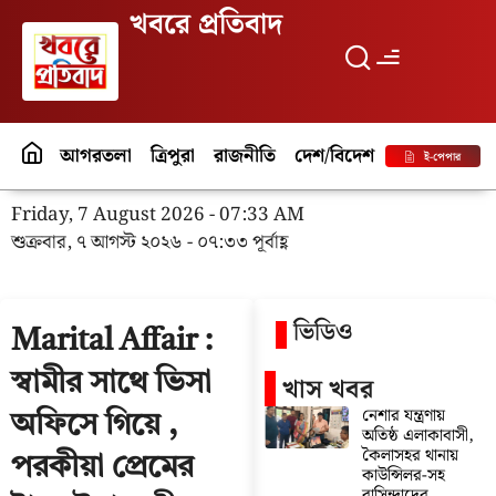
খবরে প্রতিবাদ
আগরতলা
ত্রিপুরা
রাজনীতি
দেশ/বিদেশ
পর্যটন
বিনো
ই-পেপার
Friday, 7 August 2026 - 07:33 AM
শুক্রবার, ৭ আগস্ট ২০২৬ - ০৭:৩৩ পূর্বাহ্ণ
ভিডিও
Marital Affair :
স্বামীর সাথে ভিসা
খাস খবর
নেশার যন্ত্রণায়
অফিসে গিয়ে ,
অতিষ্ঠ এলাকাবাসী,
কৈলাসহর থানায়
পরকীয়া প্রেমের
কাউন্সিলর-সহ
বাসিন্দাদের