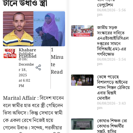
টানে উধাও স্ত্রী
ডেপুটেশন
06/08/2026
5:56
pm
জাতীয় সড়ক
সংস্কারের দাবিতে
এনএইচআইডিসিএল
দপ্তরের সামনে
1
সিপিআই(এম)-এর
Khabare
Publishe
গণবিক্ষোভ
Pratibad
Minu
d On:
06/08/2026
5:54
Te
pm
Decembe
r 18,
Read
2025
ভেঙ্গে পড়েছে
at
6:02
বিশালগড়ে আইনের
PM
শাসন পিস্তল ঠেকিয়ে
এবার ছিন্তাই
Marital Affair : বিদেশ যাবেন
মোবাইল
06/08/2026
3:43
বলে স্বামীর হাত ধরে স্ত্রী গেছিলেন
pm
ভিসা অফিসে। কিন্তু সেখানে স্বামী
কে একলা রেখে নিজেই হয়ে
কোথাও শিক্ষক তো
কোথাও শিক্ষার্থীর
গেলেন উধাও। সন্দেহ, পরকীয়ার
সঙ্কট, হাসির