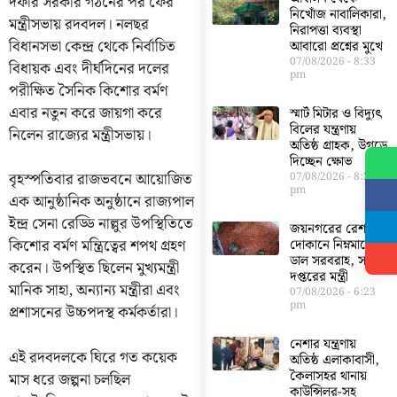
দফার সরকার গঠনের পর ফের
নিখোঁজ নাবালিকারা,
মন্ত্রীসভায় রদবদল। নলছর
নিরাপত্তা ব্যবস্থা
বিধানসভা কেন্দ্র থেকে নির্বাচিত
আবারো প্রশ্নের মুখে
07/08/2026
8:33
বিধায়ক এবং দীর্ঘদিনের দলের
pm
পরীক্ষিত সৈনিক কিশোর বর্মণ
এবার নতুন করে জায়গা করে
স্মার্ট মিটার ও বিদ্যুৎ
বিলের যন্ত্রণায়
নিলেন রাজ্যের মন্ত্রীসভায়।
অতিষ্ঠ গ্রাহক, উগড়ে
দিচ্ছেন ক্ষোভ
বৃহস্পতিবার রাজভবনে আয়োজিত
07/08/2026
8:30
pm
এক আনুষ্ঠানিক অনুষ্ঠানে রাজ্যপাল
ইন্দ্র সেনা রেড্ডি নাল্লুর উপস্থিতিতে
জয়নগরের রেশন
কিশোর বর্মণ মন্ত্রিত্বের শপথ গ্রহণ
দোকানে নিম্নমানের
ডাল সরবরাহ, সরব
করেন। উপস্থিত ছিলেন মুখ্যমন্ত্রী
দপ্তরের মন্ত্রী
মানিক সাহা, অন্যান্য মন্ত্রীরা এবং
07/08/2026
6:23
pm
প্রশাসনের উচ্চপদস্থ কর্মকর্তারা।
নেশার যন্ত্রণায়
এই রদবদলকে ঘিরে গত কয়েক
অতিষ্ঠ এলাকাবাসী,
কৈলাসহর থানায়
মাস ধরে জল্পনা চলছিল
কাউন্সিলর-সহ