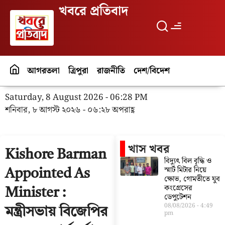
খবরে প্রতিবাদ
আগরতলা
ত্রিপুরা
রাজনীতি
দেশ/বিদেশ
পর্যটন
বিনো
Saturday, 8 August 2026 - 06:28 PM
শনিবার, ৮ আগস্ট ২০২৬ - ০৬:২৮ অপরাহ্ণ
খাস খবর
Kishore Barman
বিদ্যুৎ বিল বৃদ্ধি ও
স্মার্ট মিটার নিয়ে
Appointed As
ক্ষোভ, গোমতীতে যুব
কংগ্রেসের
Minister :
ডেপুটেশন
08/08/2026
4:49
মন্ত্রীসভায় বিজেপির
pm