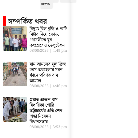
news
সম্পর্কিত খবর
বিদ্যুৎ বিল বৃদ্ধি ও স্মার্ট
মিটার নিয়ে ক্ষোভ,
গোমতীতে যুব
কংগ্রেসের ডেপুটেশন
08/08/2026
4:49 pm
বাম আমলের ফুট ব্রিজ
চরম অবহেলায় মরন
ফাঁদে পরিণত রাম
আমলে
08/08/2026
4:46 pm
প্রয়াত প্রাক্তন বাম
বিধায়িকা গৌরি
ভট্টাচার্যের প্রতি শেষ
শ্রদ্ধা নিবেদন
বিধানসভায়
08/08/2026
3:53 pm