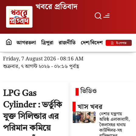
খবরে প্রতিবাদ
আগরতলা
ত্রিপুরা
রাজনীতি
দেশ/বিদেশ
পর্যটন
বিনো
ই-পেপার
Friday, 7 August 2026 - 08:16 AM
শুক্রবার, ৭ আগস্ট ২০২৬ - ০৮:১৬ পূর্বাহ্ণ
ভিডিও
LPG Gas
Cylinder : ভর্তুকি
খাস খবর
নেশার যন্ত্রণায়
যুক্ত সিলিন্ডার এর
অতিষ্ঠ এলাকাবাসী,
কৈলাসহর থানায়
পরিমান কমিয়ে
কাউন্সিলর-সহ
বাসিন্দাদের