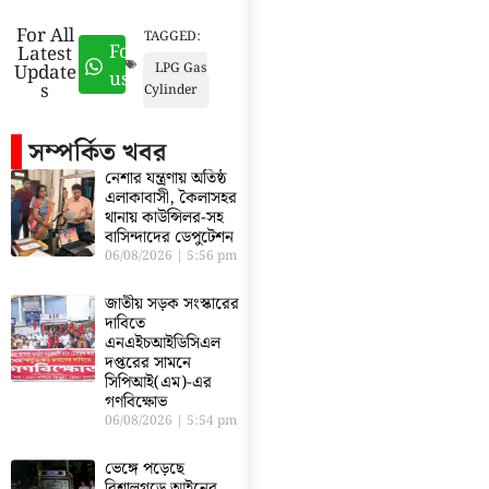
For All
TAGGED:
Follow
Latest
Update
LPG Gas
us
s
Cylinder
সম্পর্কিত খবর
নেশার যন্ত্রণায় অতিষ্ঠ
এলাকাবাসী, কৈলাসহর
থানায় কাউন্সিলর-সহ
বাসিন্দাদের ডেপুটেশন
06/08/2026
5:56 pm
জাতীয় সড়ক সংস্কারের
দাবিতে
এনএইচআইডিসিএল
দপ্তরের সামনে
সিপিআই(এম)-এর
গণবিক্ষোভ
06/08/2026
5:54 pm
ভেঙ্গে পড়েছে
বিশালগড়ে আইনের