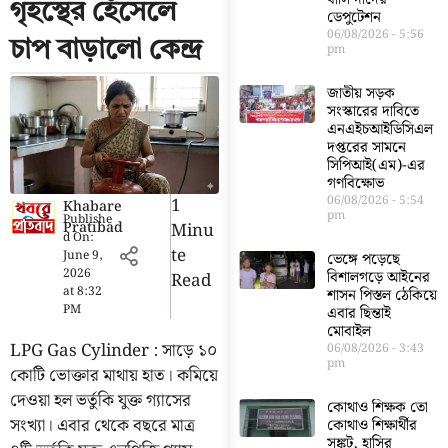
গৃহস্থের হেঁসেলে
ডেপুটেশন
06/08/2026
5:56
চাপ বাড়ালো কেন্দ্র
pm
জাতীয় সড়ক
সংস্কারের দাবিতে
এনএইচআইডিসিএল
দপ্তরের সামনে
সিপিআই(এম)-এর
গণবিক্ষোভ
06/08/2026
5:54
1
Khabare
pm
Publishe
Pratibad
Minu
d On:
Te
June 9,
ভেঙ্গে পড়েছে
2026
বিশালগড়ে আইনের
Read
at
8:32
শাসন পিস্তল ঠেকিয়ে
PM
এবার ছিন্তাই
মোবাইল
LPG Gas Cylinder : সাড়ে ১০
06/08/2026
3:43
pm
কোটি ভোক্তার মাথায় হাত। কমিয়ে
দেওয়া হল ভর্তুকি যুক্ত গ্যাসের
কোথাও শিক্ষক তো
সংখ্যা। এবার থেকে বছরে মাত্র
কোথাও শিক্ষার্থীর
সঙ্কট, হাসির