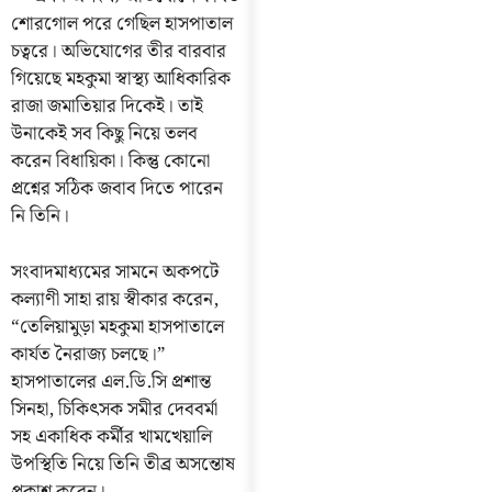
শোরগোল পরে গেছিল হাসপাতাল
চত্বরে। অভিযোগের তীর বারবার
গিয়েছে মহকুমা স্বাস্থ্য আধিকারিক
রাজা জমাতিয়ার দিকেই। তাই
উনাকেই সব কিছু নিয়ে তলব
করেন বিধায়িকা। কিন্তু কোনো
প্রশ্নের সঠিক জবাব দিতে পারেন
নি তিনি।
সংবাদমাধ্যমের সামনে অকপটে
কল্যাণী সাহা রায় স্বীকার করেন,
“তেলিয়ামুড়া মহকুমা হাসপাতালে
কার্যত নৈরাজ্য চলছে।”
হাসপাতালের এল.ডি.সি প্রশান্ত
সিনহা, চিকিৎসক সমীর দেববর্মা
সহ একাধিক কর্মীর খামখেয়ালি
উপস্থিতি নিয়ে তিনি তীব্র অসন্তোষ
প্রকাশ করেন।