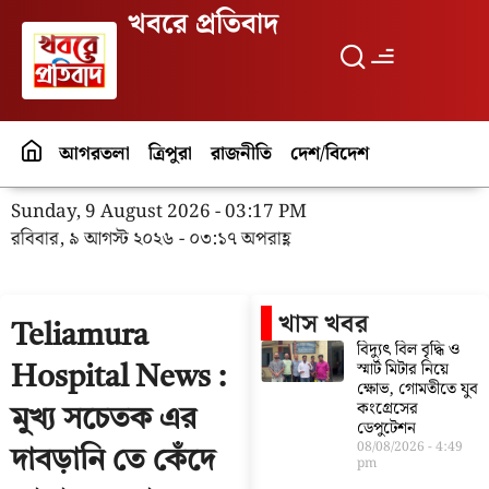
খবরে প্রতিবাদ
আগরতলা
ত্রিপুরা
রাজনীতি
দেশ/বিদেশ
পর্যটন
বিনো
Sunday, 9 August 2026 - 03:17 PM
রবিবার, ৯ আগস্ট ২০২৬ - ০৩:১৭ অপরাহ্ণ
খাস খবর
Teliamura
বিদ্যুৎ বিল বৃদ্ধি ও
স্মার্ট মিটার নিয়ে
Hospital News :
ক্ষোভ, গোমতীতে যুব
কংগ্রেসের
মুখ্য সচেতক এর
ডেপুটেশন
08/08/2026
4:49
দাবড়ানি তে কেঁদে
pm