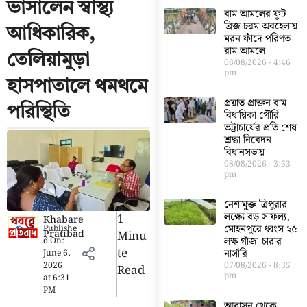
ভাসালেন স্বাস্থ্য
বাম আমলের ফুট
ব্রিজ চরম অবহেলায়
আধিকারিক,
মরন ফাঁদে পরিণত
রাম আমলে
তেলিয়ামুড়া
08/08/2026
4:46
pm
হাসপাতালে থমথমে
প্রয়াত প্রাক্তন বাম
পরিস্থিতি
বিধায়িকা গৌরি
ভট্টাচার্যের প্রতি শেষ
শ্রদ্ধা নিবেদন
বিধানসভায়
08/08/2026
3:53
pm
নেশামুক্ত ত্রিপুরার
লক্ষ্যে বড় সাফল্য,
1
Khabare
মোহনপুরে ধ্বংস ২৫
Publishe
Pratibad
Minu
লক্ষ গাঁজা চারার
d On:
Te
নার্সারি
June 6,
2026
07/08/2026
8:35
Read
pm
at
6:31
PM
আবাসন থেকে