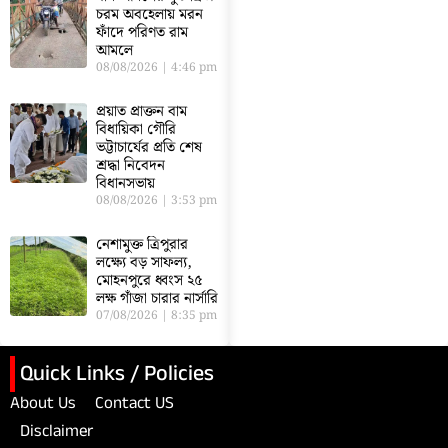
চরম অবহেলায় মরন
ফাঁদে পরিণত রাম
আমলে
08/08/2026
4:46 pm
প্রয়াত প্রাক্তন বাম
বিধায়িকা গৌরি
ভট্টাচার্যের প্রতি শেষ
শ্রদ্ধা নিবেদন
বিধানসভায়
08/08/2026
3:53 pm
নেশামুক্ত ত্রিপুরার
লক্ষ্যে বড় সাফল্য,
মোহনপুরে ধ্বংস ২৫
লক্ষ গাঁজা চারার নার্সারি
07/08/2026
8:35 pm
Quick Links / Policies
About Us
Contact US
Disclaimer