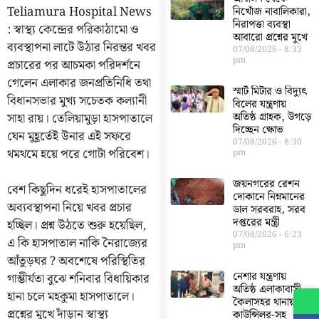
Teliamura Hospital News
নিখোঁজ নাবালিকারা,
নিরাপত্তা ব্যবস্থা
: স্বাস্থ্য কেন্দ্রের পরিকাঠামো ও
আবারো প্রশ্নের মুখে
ব্যবস্থাপনা লাটে উঠার নিরন্তর খবর
07/08/2026
8:33
pm
প্রচারের পর আচমকা পরিদর্শনে
গেলেন এলাকার জনপ্রতিনিধি তথা
স্মার্ট মিটার ও বিদ্যুৎ
বিধানসভার মুখ্য সচেতক কল্যানী
বিলের যন্ত্রণায়
সাহা রায়। তেলিয়ামুড়া হাসপাতালে
অতিষ্ঠ গ্রাহক, উগড়ে
দিচ্ছেন ক্ষোভ
যেন মুহূর্তেই উনার এই সফরে
07/08/2026
8:30
থমথমে হয়ে পরে গোটা পরিবেশ।
pm
জয়নগরের রেশন
বেশ কিছুদিন ধরেই হাসপাতালের
দোকানে নিম্নমানের
অব্যবস্থাপনা নিয়ে খবর প্রচার
ডাল সরবরাহ, সরব
দপ্তরের মন্ত্রী
হচ্ছিল। প্রশ্ন উঠতে শুরু হয়েছিল,
07/08/2026
6:23
এ কি হাসপাতাল নাকি নৈরাজ্যের
pm
আঁতুড়ঘর ? অবশেষে পরিস্থিতির
নেশার যন্ত্রণায়
গাম্ভীর্যতা বুঝে শনিবার বিধায়িকার
অতিষ্ঠ এলাকাবাসী,
হানা চলে মহকুমা হাসপাতালে।
কৈলাসহর থানায়
প্রশ্নের মুখে দাঁড়ান স্বাস্থ্য
কাউন্সিলর-সহ