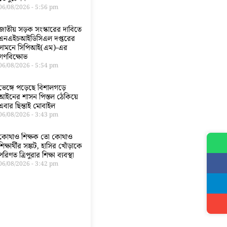
06/08/2026
5:56 pm
জাতীয় সড়ক সংস্কারের দাবিতে
এনএইচআইডিসিএল দপ্তরের
সামনে সিপিআই(এম)-এর
গণবিক্ষোভ
06/08/2026
5:54 pm
ভেঙ্গে পড়েছে বিশালগড়ে
আইনের শাসন পিস্তল ঠেকিয়ে
এবার ছিন্তাই মোবাইল
06/08/2026
3:43 pm
কোথাও শিক্ষক তো কোথাও
শিক্ষার্থীর সঙ্কট, হাসির খোঁড়াকে
পরিণত ত্রিপুরার শিক্ষা ব্যবস্থা
06/08/2026
3:42 pm