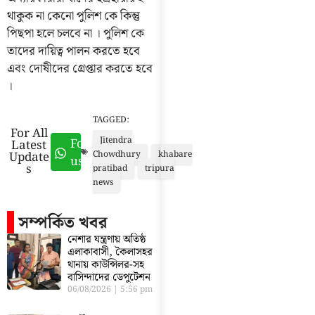
থাকুক না কেনো পুলিশ কে কিন্তু
পিছপা হলে চলবে না । পুলিশ কে
তাদের দায়িত্ব পালন করতে হবে
এবং দোষীদের গ্রেপ্তার করতে হবে
।
TAGGED:
For All
Jitendra
Follow
Latest
Update
Chowdhury
khabare
us
s
pratibad
tripura
news
সম্পর্কিত খবর
নেশার যন্ত্রণায় অতিষ্ঠ
এলাকাবাসী, কৈলাসহর
থানায় কাউন্সিলর-সহ
বাসিন্দাদের ডেপুটেশন
06/08/2026
5:56 pm