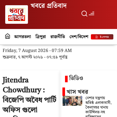
খবরে প্রতিবাদ
আগরতলা
ত্রিপুরা
রাজনীতি
দেশ/বিদেশ
পর্যটন
বিনো
ই-পেপার
Friday, 7 August 2026 - 07:59 AM
শুক্রবার, ৭ আগস্ট ২০২৬ - ০৭:৫৯ পূর্বাহ্ণ
ভিডিও
Jitendra
Chowdhury :
খাস খবর
নেশার যন্ত্রণায়
বিজেপি অবৈধ পার্টি
অতিষ্ঠ এলাকাবাসী,
কৈলাসহর থানায়
অফিস গুলো
কাউন্সিলর-সহ
বাসিন্দাদের