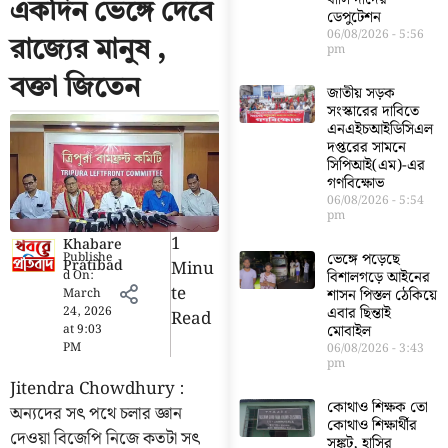
একদিন ভেঙ্গে দেবে
ডেপুটেশন
06/08/2026
5:56
রাজ্যের মানুষ ,
pm
বক্তা জিতেন
জাতীয় সড়ক
সংস্কারের দাবিতে
এনএইচআইডিসিএল
দপ্তরের সামনে
সিপিআই(এম)-এর
গণবিক্ষোভ
06/08/2026
5:54
pm
1
Khabare
Publishe
ভেঙ্গে পড়েছে
Pratibad
Minu
d On:
বিশালগড়ে আইনের
Te
March
শাসন পিস্তল ঠেকিয়ে
24, 2026
এবার ছিন্তাই
Read
at
9:03
মোবাইল
PM
06/08/2026
3:43
pm
Jitendra Chowdhury :
কোথাও শিক্ষক তো
অন্যদের সৎ পথে চলার জ্ঞান
কোথাও শিক্ষার্থীর
দেওয়া বিজেপি নিজে কতটা সৎ
সঙ্কট, হাসির