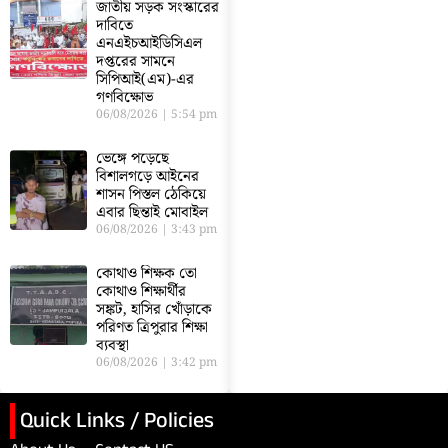
জাতীয় সড়ক সংস্কারের
দাবিতে
এনএইচআইডিসিএল
দপ্তরের সামনে
সিপিআই(এম)-এর
গণবিক্ষোভ
06/08/2026
5:54 pm
ভেঙ্গে পড়েছে
বিশালগড়ে আইনের
শাসন পিস্তল ঠেকিয়ে
এবার ছিন্তাই মোবাইল
06/08/2026
3:43 pm
কোথাও শিক্ষক তো
কোথাও শিক্ষার্থীর
সঙ্কট, হাসির খোঁড়াকে
পরিণত ত্রিপুরার শিক্ষা
ব্যবস্থা
06/08/2026
3:42 pm
Quick Links / Policies