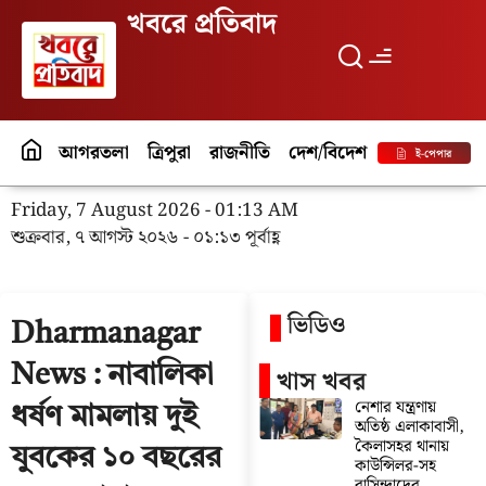
খবরে প্রতিবাদ
আগরতলা
ত্রিপুরা
রাজনীতি
দেশ/বিদেশ
পর্যটন
বিনো
ই-পেপার
Friday, 7 August 2026 - 01:13 AM
শুক্রবার, ৭ আগস্ট ২০২৬ - ০১:১৩ পূর্বাহ্ণ
ভিডিও
Dharmanagar
News : নাবালিকা
খাস খবর
নেশার যন্ত্রণায়
ধর্ষণ মামলায় দুই
অতিষ্ঠ এলাকাবাসী,
কৈলাসহর থানায়
যুবকের ১০ বছরের
কাউন্সিলর-সহ
বাসিন্দাদের