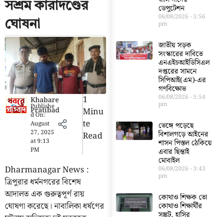
সশ্রম কারাদণ্ডের
ডেপুটেশন
06/08/2026
5:56
ঘোষনা
pm
জাতীয় সড়ক
সংস্কারের দাবিতে
এনএইচআইডিসিএল
দপ্তরের সামনে
সিপিআই(এম)-এর
গণবিক্ষোভ
06/08/2026
5:54
1
Khabare
pm
Publishe
Pratibad
Minu
d On:
Te
August
ভেঙ্গে পড়েছে
27, 2025
বিশালগড়ে আইনের
Read
at
9:13
শাসন পিস্তল ঠেকিয়ে
PM
এবার ছিন্তাই
মোবাইল
Dharmanagar News :
06/08/2026
3:43
pm
ত্রিপুরার ধর্মনগরের বিশেষ
আদালত এক গুরুত্বপূর্ণ রায়
কোথাও শিক্ষক তো
ঘোষণা করেছে। নাবালিকা ধর্ষণের
কোথাও শিক্ষার্থীর
সঙ্কট, হাসির