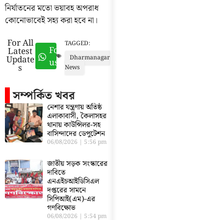
নির্যাতনের মতো ভয়াবহ অপরাধ
কোনোভাবেই সহ্য করা হবে না।
For All
TAGGED:
Follow
Latest
Update
Dharmanagar
us
s
News
সম্পর্কিত খবর
নেশার যন্ত্রণায় অতিষ্ঠ
এলাকাবাসী, কৈলাসহর
থানায় কাউন্সিলর-সহ
বাসিন্দাদের ডেপুটেশন
06/08/2026
5:56 pm
জাতীয় সড়ক সংস্কারের
দাবিতে
এনএইচআইডিসিএল
দপ্তরের সামনে
সিপিআই(এম)-এর
গণবিক্ষোভ
06/08/2026
5:54 pm