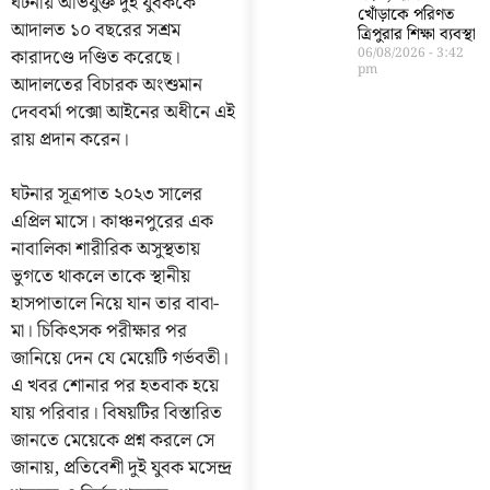
ঘটনায় অভিযুক্ত দুই যুবককে
খোঁড়াকে পরিণত
আদালত ১০ বছরের সশ্রম
ত্রিপুরার শিক্ষা ব্যবস্থা
কারাদণ্ডে দণ্ডিত করেছে।
06/08/2026
3:42
pm
আদালতের বিচারক অংশুমান
দেববর্মা পক্সো আইনের অধীনে এই
রায় প্রদান করেন।
ঘটনার সূত্রপাত ২০২৩ সালের
এপ্রিল মাসে। কাঞ্চনপুরের এক
নাবালিকা শারীরিক অসুস্থতায়
ভুগতে থাকলে তাকে স্থানীয়
হাসপাতালে নিয়ে যান তার বাবা-
মা। চিকিৎসক পরীক্ষার পর
জানিয়ে দেন যে মেয়েটি গর্ভবতী।
এ খবর শোনার পর হতবাক হয়ে
যায় পরিবার। বিষয়টির বিস্তারিত
জানতে মেয়েকে প্রশ্ন করলে সে
জানায়, প্রতিবেশী দুই যুবক মসেন্দ্র