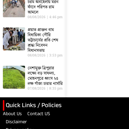
চরম অবহেলায় মরন
ফাঁদে পরিণত রাম
আমলে
08/08/2026
4:46 pm
প্রয়াত প্রাক্তন বাম
বিধায়িকা গৌরি
ভট্টাচার্যের প্রতি শেষ
শ্রদ্ধা নিবেদন
বিধানসভায়
08/08/2026
3:53 pm
নেশামুক্ত ত্রিপুরার
লক্ষ্যে বড় সাফল্য,
মোহনপুরে ধ্বংস ২৫
লক্ষ গাঁজা চারার নার্সারি
07/08/2026
8:35 pm
Quick Links / Policies
About Us
Contact US
Disclaimer