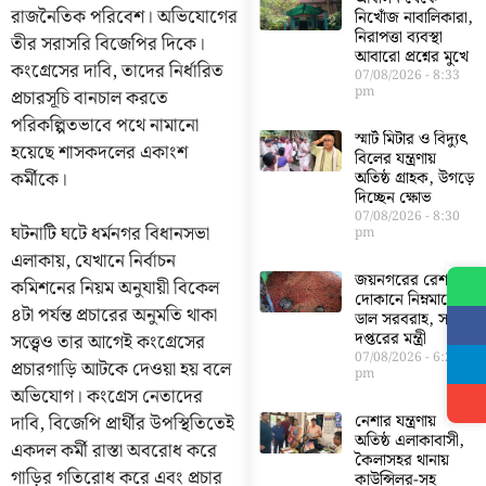
রাজনৈতিক পরিবেশ। অভিযোগের
নিখোঁজ নাবালিকারা,
নিরাপত্তা ব্যবস্থা
তীর সরাসরি বিজেপির দিকে।
আবারো প্রশ্নের মুখে
কংগ্রেসের দাবি, তাদের নির্ধারিত
07/08/2026
8:33
pm
প্রচারসূচি বানচাল করতে
পরিকল্পিতভাবে পথে নামানো
স্মার্ট মিটার ও বিদ্যুৎ
হয়েছে শাসকদলের একাংশ
বিলের যন্ত্রণায়
কর্মীকে।
অতিষ্ঠ গ্রাহক, উগড়ে
দিচ্ছেন ক্ষোভ
07/08/2026
8:30
ঘটনাটি ঘটে ধর্মনগর বিধানসভা
pm
এলাকায়, যেখানে নির্বাচন
জয়নগরের রেশন
কমিশনের নিয়ম অনুযায়ী বিকেল
দোকানে নিম্নমানের
৪টা পর্যন্ত প্রচারের অনুমতি থাকা
ডাল সরবরাহ, সরব
দপ্তরের মন্ত্রী
সত্ত্বেও তার আগেই কংগ্রেসের
07/08/2026
6:23
প্রচারগাড়ি আটকে দেওয়া হয় বলে
pm
অভিযোগ। কংগ্রেস নেতাদের
নেশার যন্ত্রণায়
দাবি, বিজেপি প্রার্থীর উপস্থিতিতেই
অতিষ্ঠ এলাকাবাসী,
একদল কর্মী রাস্তা অবরোধ করে
কৈলাসহর থানায়
গাড়ির গতিরোধ করে এবং প্রচার
কাউন্সিলর-সহ