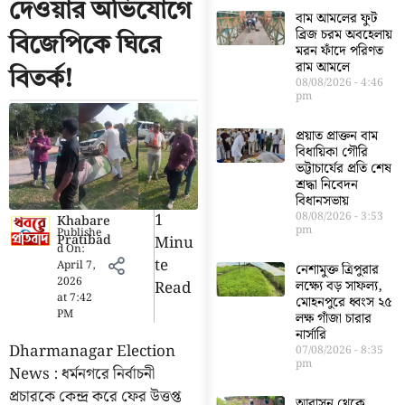
দেওয়ার অভিযোগে
বাম আমলের ফুট
ব্রিজ চরম অবহেলায়
বিজেপিকে ঘিরে
মরন ফাঁদে পরিণত
রাম আমলে
বিতর্ক!
08/08/2026
4:46
pm
প্রয়াত প্রাক্তন বাম
বিধায়িকা গৌরি
ভট্টাচার্যের প্রতি শেষ
শ্রদ্ধা নিবেদন
বিধানসভায়
1
08/08/2026
3:53
Khabare
pm
Publishe
Pratibad
Minu
d On:
Te
April 7,
নেশামুক্ত ত্রিপুরার
2026
Read
লক্ষ্যে বড় সাফল্য,
at
7:42
মোহনপুরে ধ্বংস ২৫
PM
লক্ষ গাঁজা চারার
নার্সারি
Dharmanagar Election
07/08/2026
8:35
pm
News : ধর্মনগরে নির্বাচনী
প্রচারকে কেন্দ্র করে ফের উত্তপ্ত
আবাসন থেকে