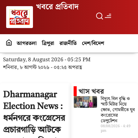
খবরে প্রতিবাদ
আগরতলা
ত্রিপুরা
রাজনীতি
দেশ/বিদেশ
পর্যটন
বিনো
Saturday, 8 August 2026 - 05:25 PM
শনিবার, ৮ আগস্ট ২০২৬ - ০৫:২৫ অপরাহ্ণ
খাস খবর
Dharmanagar
বিদ্যুৎ বিল বৃদ্ধি ও
স্মার্ট মিটার নিয়ে
Election News :
ক্ষোভ, গোমতীতে যুব
কংগ্রেসের
ধর্মনগরে কংগ্রেসের
ডেপুটেশন
08/08/2026
4:49
প্রচারগাড়ি আটকে
pm