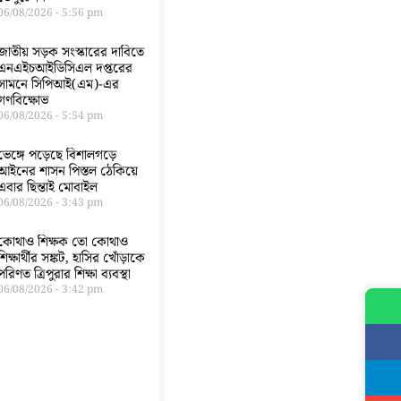
06/08/2026
5:56 pm
জাতীয় সড়ক সংস্কারের দাবিতে
এনএইচআইডিসিএল দপ্তরের
সামনে সিপিআই(এম)-এর
গণবিক্ষোভ
06/08/2026
5:54 pm
ভেঙ্গে পড়েছে বিশালগড়ে
আইনের শাসন পিস্তল ঠেকিয়ে
এবার ছিন্তাই মোবাইল
06/08/2026
3:43 pm
কোথাও শিক্ষক তো কোথাও
শিক্ষার্থীর সঙ্কট, হাসির খোঁড়াকে
পরিণত ত্রিপুরার শিক্ষা ব্যবস্থা
06/08/2026
3:42 pm