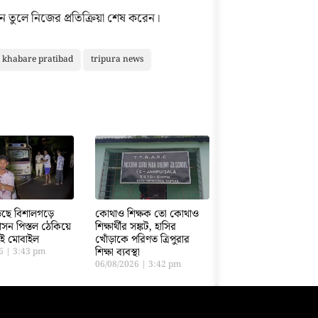
ন তুলে নিজের প্রতিক্রিয়া শেষ করেন।
khabare pratibad
tripura news
ড়েছে বিশালগড়ে
কোথাও শিক্ষক তো কোথাও
সন পিস্তল ঠেকিয়ে
শিক্ষার্থীর সঙ্কট, হাসির
তাই মোবাইল
খোঁড়াকে পরিণত ত্রিপুরার
শিক্ষা ব্যবস্থা
26
3:43 pm
06/08/2026
3:42 pm