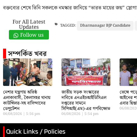
বক্তব্যের শেষে তিনি সকলকে নমস্কার জানিয়ে “ভারত মায়ের জয়” স্লোগা
For All Latest
Dharmanagar BJP Candidate
TAGGED:
Updates
Follow us
সম্পর্কিত খবর
নেশার যন্ত্রণায় অতিষ্ঠ
জাতীয় সড়ক সংস্কারের
ভেঙ্গে প
এলাকাবাসী, কৈলাসহর থানায়
দাবিতে এনএইচআইডিসিএল
আইনের শা
কাউন্সিলর-সহ বাসিন্দাদের
দপ্তরের সামনে
এবার ছিন্
ডেপুটেশন
সিপিআই(এম)-এর গণবিক্ষোভ
06/08/20
06/08/2026
5:56 pm
06/08/2026
5:54 pm
Quick Links / Policies