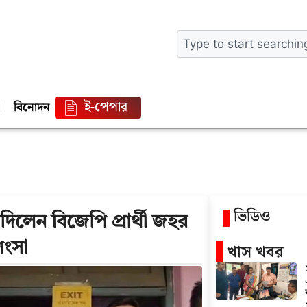
ই-পেপার
বিনোদন
ভিডিও
েন বিজেপি প্রার্থী জহর
রশংসা
খাস খবর