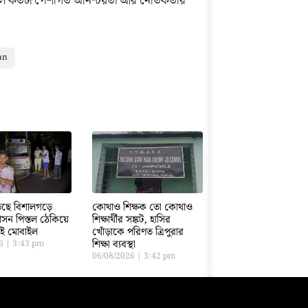
ড়ালে কতটা পেশাগত অনিশ্চয়তা আর নৈতিকতার
an
ড়েছে বিশালগড়ে
কোথাও শিক্ষক তো কোথাও
সন পিস্তল ঠেকিয়ে
শিক্ষার্থীর সঙ্কট, হাসির
তাই মোবাইল
খোঁড়াকে পরিণত ত্রিপুরার
শিক্ষা ব্যবস্থা
26
3:43 pm
06/08/2026
3:42 pm