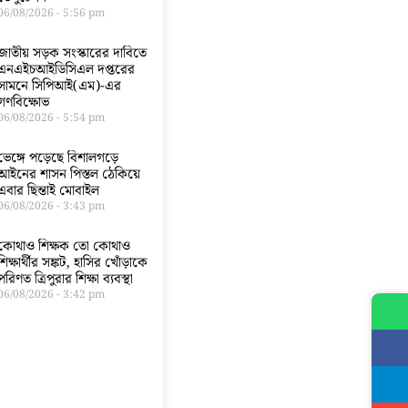
06/08/2026
5:56 pm
জাতীয় সড়ক সংস্কারের দাবিতে
এনএইচআইডিসিএল দপ্তরের
সামনে সিপিআই(এম)-এর
গণবিক্ষোভ
06/08/2026
5:54 pm
ভেঙ্গে পড়েছে বিশালগড়ে
আইনের শাসন পিস্তল ঠেকিয়ে
এবার ছিন্তাই মোবাইল
06/08/2026
3:43 pm
কোথাও শিক্ষক তো কোথাও
শিক্ষার্থীর সঙ্কট, হাসির খোঁড়াকে
পরিণত ত্রিপুরার শিক্ষা ব্যবস্থা
06/08/2026
3:42 pm