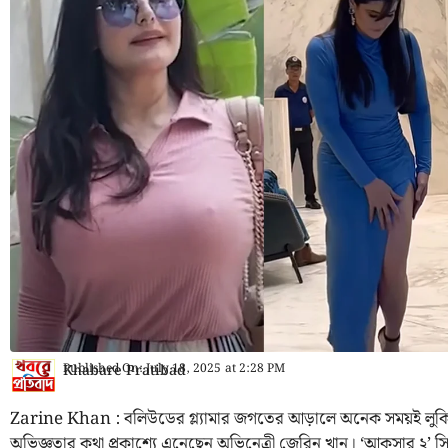
Published On:
July 18, 2025
at
2:28 PM
Khabare Pratibad
Zarine Khan : বলিউডের গ্ল্যামার জগতের আড়ালে অনেক সময়ই লুকিয়ে
অভিজ্ঞতার কথা প্রকাশ্যে এনেছেন অভিনেত্রী জেরিন খান। ‘আকসার ২