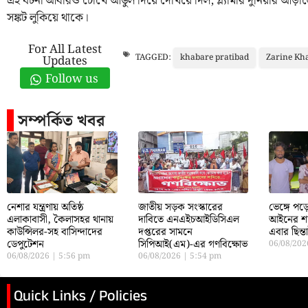
এই ঘটনা আবারও চোখে আঙুল দিয়ে দেখিয়ে দিল, গ্ল্যামার দুনিয়ার আ
সঙ্কট লুকিয়ে থাকে।
For All Latest
khabare pratibad
Zarine Kh
TAGGED:
Updates
Follow us
সম্পর্কিত খবর
নেশার যন্ত্রণায় অতিষ্ঠ
জাতীয় সড়ক সংস্কারের
ভেঙ্গে প
এলাকাবাসী, কৈলাসহর থানায়
দাবিতে এনএইচআইডিসিএল
আইনের শা
কাউন্সিলর-সহ বাসিন্দাদের
দপ্তরের সামনে
এবার ছিন্
ডেপুটেশন
সিপিআই(এম)-এর গণবিক্ষোভ
06/08/20
06/08/2026
5:56 pm
06/08/2026
5:54 pm
Quick Links / Policies