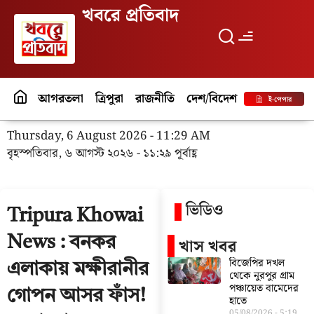
খবরে প্রতিবাদ
আগরতলা
ত্রিপুরা
রাজনীতি
দেশ/বিদেশ
পর্যটন
বিনো
ই-পেপার
Thursday, 6 August 2026 - 11:29 AM
বৃহস্পতিবার, ৬ আগস্ট ২০২৬ - ১১:২৯ পূর্বাহ্ণ
ভিডিও
Tripura Khowai
News : বনকর
খাস খবর
বিজেপির দখল
এলাকায় মক্ষীরানীর
থেকে নুরপুর গ্রাম
পঞ্চায়েত বামেদের
গোপন আসর ফাঁস!
হাতে
05/08/2026
5:19