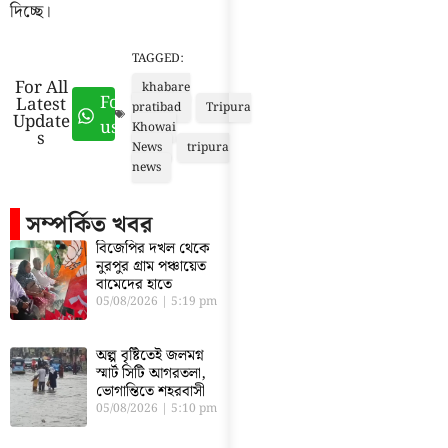
দিচ্ছে।
TAGGED:
For All
khabare
Follow
Latest
pratibad
Tripura
Update
us
Khowai
s
News
tripura
news
সম্পর্কিত খবর
বিজেপির দখল থেকে
নুরপুর গ্রাম পঞ্চায়েত
বামেদের হাতে
05/08/2026
5:19 pm
অল্প বৃষ্টিতেই জলমগ্ন
স্মার্ট সিটি আগরতলা,
ভোগান্তিতে শহরবাসী
05/08/2026
5:10 pm