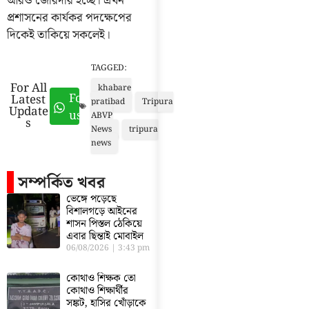
আরও জোরদার হচ্ছে। এখন
প্রশাসনের কার্যকর পদক্ষেপের
দিকেই তাকিয়ে সকলেই।
TAGGED:
For All
khabare
Follow
Latest
pratibad
Tripura
Update
us
ABVP
s
News
tripura
news
সম্পর্কিত খবর
ভেঙ্গে পড়েছে
বিশালগড়ে আইনের
শাসন পিস্তল ঠেকিয়ে
এবার ছিন্তাই মোবাইল
06/08/2026
3:43 pm
কোথাও শিক্ষক তো
কোথাও শিক্ষার্থীর
সঙ্কট, হাসির খোঁড়াকে