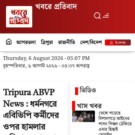
খবরে প্রতিবাদ
আগরতলা
ত্রিপুরা
রাজনীতি
দেশ/বিদেশ
পর্যটন
বিনো
ই-পেপার
Thursday, 6 August 2026 - 05:07 PM
বৃহস্পতিবার, ৬ আগস্ট ২০২৬ - ০৫:০৭ অপরাহ্ণ
ভিডিও
Tripura ABVP
News : ধর্মনগরে
খাস খবর
ভেঙ্গে পড়েছে
এবিভিপি কর্মীদের
বিশালগড়ে আইনের
শাসন পিস্তল ঠেকিয়ে
ওপর হামলার
এবার ছিন্তাই
মোবাইল