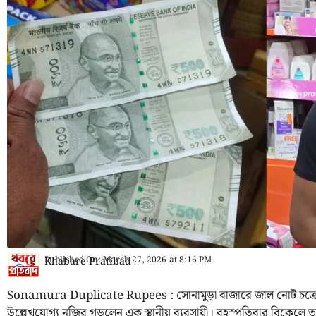
Published On:
March 27, 2026
at
8:16 PM
Khabare Pratibad
Sonamura Duplicate Rupees : সোনামুড়া বাজারে জাল নোট চক্র
উল্লেখযোগ্য নজির গড়লেন এক স্থানীয় ব্যবসায়ী। বৃহস্পতিবার বিকেলে