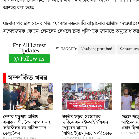
বড় অংকের নোট গ্রহণের আগে অবশ্যই যাচাই করা উচিত। পাশাপাশি, এলা
আশঙ্কা করা হচ্ছে।
ঘটনার পর প্রশাসনের পক্ষ থেকেও নজরদারি বাড়ানোর আশ্বাস দেওয়া হ
সন্দেহজনক কোনো লেনদেন দেখলে দ্রুত পুলিশকে জানাতে অনুরোধ করা
For All Latest
khabare pratibad
Sonamura 
TAGGED:
Updates
Follow us
সম্পর্কিত খবর
নেশার যন্ত্রণায় অতিষ্ঠ
জাতীয় সড়ক সংস্কারের
ভেঙ্গে প
এলাকাবাসী, কৈলাসহর থানায়
দাবিতে এনএইচআইডিসিএল
আইনের শা
কাউন্সিলর-সহ বাসিন্দাদের
দপ্তরের সামনে
এবার ছিন্
ডেপুটেশন
সিপিআই(এম)-এর গণবিক্ষোভ
06/08/20
06/08/2026
5:56 pm
06/08/2026
5:54 pm