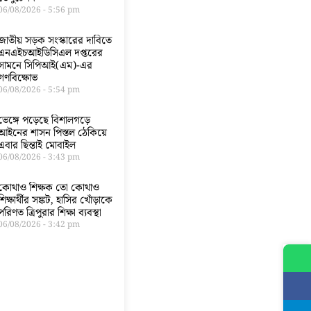
06/08/2026
5:56 pm
জাতীয় সড়ক সংস্কারের দাবিতে
এনএইচআইডিসিএল দপ্তরের
সামনে সিপিআই(এম)-এর
গণবিক্ষোভ
06/08/2026
5:54 pm
ভেঙ্গে পড়েছে বিশালগড়ে
আইনের শাসন পিস্তল ঠেকিয়ে
এবার ছিন্তাই মোবাইল
06/08/2026
3:43 pm
কোথাও শিক্ষক তো কোথাও
শিক্ষার্থীর সঙ্কট, হাসির খোঁড়াকে
পরিণত ত্রিপুরার শিক্ষা ব্যবস্থা
06/08/2026
3:42 pm