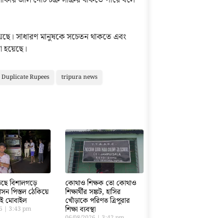
কায় জাল নোট চক্র সক্রিয় থাকতে পারে বলে
য়েছে। সাধারণ মানুষকে সচেতন থাকতে এবং
 হয়েছে।
Duplicate Rupees
tripura news
ড়েছে বিশালগড়ে
কোথাও শিক্ষক তো কোথাও
সন পিস্তল ঠেকিয়ে
শিক্ষার্থীর সঙ্কট, হাসির
তাই মোবাইল
খোঁড়াকে পরিণত ত্রিপুরার
শিক্ষা ব্যবস্থা
26
3:43 pm
06/08/2026
3:42 pm