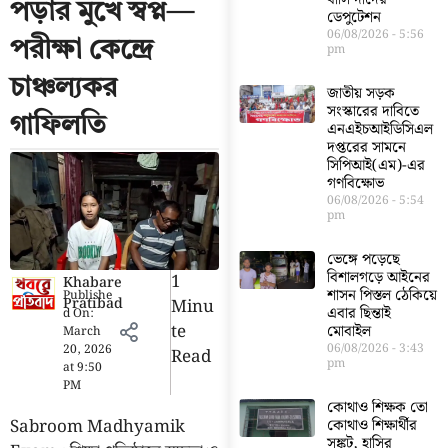
পড়ার মুখে স্বপ্ন—
ডেপুটেশন
06/08/2026
5:56
পরীক্ষা কেন্দ্রে
pm
চাঞ্চল্যকর
জাতীয় সড়ক
সংস্কারের দাবিতে
গাফিলতি
এনএইচআইডিসিএল
দপ্তরের সামনে
সিপিআই(এম)-এর
গণবিক্ষোভ
06/08/2026
5:54
pm
ভেঙ্গে পড়েছে
বিশালগড়ে আইনের
1
Khabare
শাসন পিস্তল ঠেকিয়ে
Publishe
Pratibad
Minu
এবার ছিন্তাই
d On:
Te
মোবাইল
March
06/08/2026
3:43
20, 2026
Read
pm
at
9:50
PM
কোথাও শিক্ষক তো
Sabroom Madhyamik
কোথাও শিক্ষার্থীর
সঙ্কট, হাসির