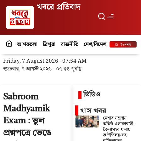
খবরে প্রতিবাদ
আগরতলা
ত্রিপুরা
রাজনীতি
দেশ/বিদেশ
পর্যটন
বিনো
ই-পেপার
Friday, 7 August 2026 - 07:54 AM
শুক্রবার, ৭ আগস্ট ২০২৬ - ০৭:৫৪ পূর্বাহ্ণ
ভিডিও
Sabroom
Madhyamik
খাস খবর
নেশার যন্ত্রণায়
Exam : ভুল
অতিষ্ঠ এলাকাবাসী,
কৈলাসহর থানায়
প্রশ্নপত্রে ভেঙে
কাউন্সিলর-সহ
বাসিন্দাদের