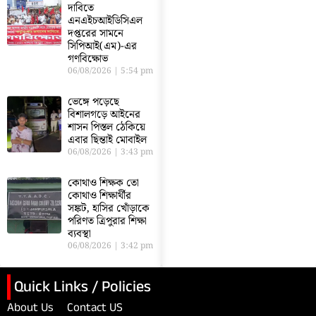
দাবিতে
এনএইচআইডিসিএল
দপ্তরের সামনে
সিপিআই(এম)-এর
গণবিক্ষোভ
06/08/2026
5:54 pm
ভেঙ্গে পড়েছে
বিশালগড়ে আইনের
শাসন পিস্তল ঠেকিয়ে
এবার ছিন্তাই মোবাইল
06/08/2026
3:43 pm
কোথাও শিক্ষক তো
কোথাও শিক্ষার্থীর
সঙ্কট, হাসির খোঁড়াকে
পরিণত ত্রিপুরার শিক্ষা
ব্যবস্থা
06/08/2026
3:42 pm
Quick Links / Policies
About Us
Contact US