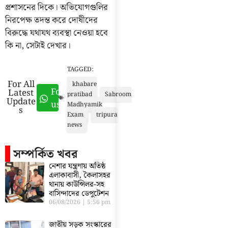
প্রশাসনের দিকে। অভিযোগগুলির
নিরপেক্ষ তদন্ত করে দোষীদের
বিরুদ্ধে যথাযথ ব্যবস্থা নেওয়া হবে
কি না, সেটাই দেখার।
TAGGED:
For All
khabare
Follow
Latest
pratibad
Sabroom
Update
us
Madhyamik
s
Exam
tripura
news
সম্পর্কিত খবর
নেশার যন্ত্রণায় অতিষ্ঠ
এলাকাবাসী, কৈলাসহর
থানায় কাউন্সিলর-সহ
বাসিন্দাদের ডেপুটেশন
06/08/2026
5:56 pm
জাতীয় সড়ক সংস্কারের