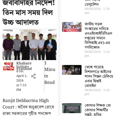
জবাবদিহির নির্দেশ!
ডেপুটেশন
06/08/2026
5:56
তিন মাস সময় দিল
pm
উচ্চ আদালত
জাতীয় সড়ক
সংস্কারের দাবিতে
এনএইচআইডিসিএল
দপ্তরের সামনে
সিপিআই(এম)-এর
গণবিক্ষোভ
06/08/2026
5:54
pm
1
Khabare
Publishe
ভেঙ্গে পড়েছে
Pratibad
Minu
d On:
বিশালগড়ে আইনের
Te
April 2,
শাসন পিস্তল ঠেকিয়ে
2026
এবার ছিন্তাই
Read
at
7:53
মোবাইল
PM
06/08/2026
3:43
pm
Ranjit Debbarma High
কোথাও শিক্ষক তো
Court : অবৈধ অনুপ্রবেশ রোধে
কোথাও শিক্ষার্থীর
রাজ্য সরকারের গৃহীত পদক্ষেপ
সঙ্কট, হাসির