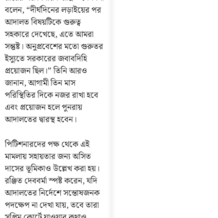
বলেন, “দীর্ঘদিনের লড়াইয়ের পর
আদালত বিষয়টিকে গুরুত্ব
সহকারে দেখেছে, এতে আমরা
সন্তুষ্ট। অনুপ্রবেশের মতো গুরুতর
ইস্যুতে সরকারের জবাবদিহি
প্রয়োজন ছিল।” তিনি আরও
জানান, আগামী তিন মাস
পরিস্থিতির দিকে নজর রাখা হবে
এবং প্রয়োজন হলে পুনরায়
আদালতের দ্বারস্থ হবেন।
পিটিশনারদের পক্ষ থেকে এই
মামলায় সহায়তার জন্য অসিত
দাসের ভূমিকাও উল্লেখ করা হয়।
রঞ্জিত দেববর্মা স্পষ্ট করেন, যদি
আদালতের নির্দেশে সন্তোষজনক
পদক্ষেপ না দেখা যায়, তবে তারা
সুপ্রিম কোর্টে যাওয়ার কথাও