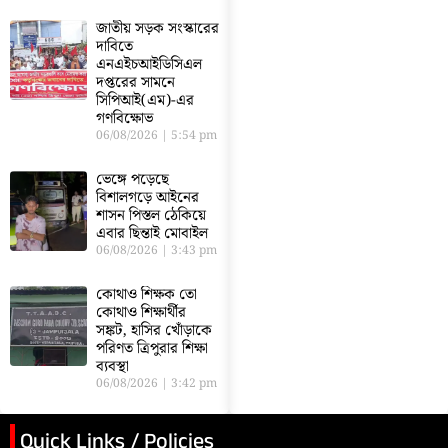
জাতীয় সড়ক সংস্কারের
দাবিতে
এনএইচআইডিসিএল
দপ্তরের সামনে
সিপিআই(এম)-এর
গণবিক্ষোভ
06/08/2026
5:54 pm
ভেঙ্গে পড়েছে
বিশালগড়ে আইনের
শাসন পিস্তল ঠেকিয়ে
এবার ছিন্তাই মোবাইল
06/08/2026
3:43 pm
কোথাও শিক্ষক তো
কোথাও শিক্ষার্থীর
সঙ্কট, হাসির খোঁড়াকে
পরিণত ত্রিপুরার শিক্ষা
ব্যবস্থা
06/08/2026
3:42 pm
Quick Links / Policies