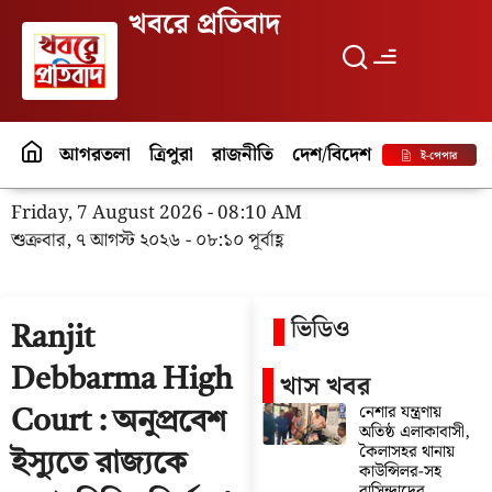
খবরে প্রতিবাদ
আগরতলা
ত্রিপুরা
রাজনীতি
দেশ/বিদেশ
পর্যটন
বিনো
ই-পেপার
Friday, 7 August 2026 - 08:10 AM
শুক্রবার, ৭ আগস্ট ২০২৬ - ০৮:১০ পূর্বাহ্ণ
ভিডিও
Ranjit
Debbarma High
খাস খবর
নেশার যন্ত্রণায়
Court : অনুপ্রবেশ
অতিষ্ঠ এলাকাবাসী,
কৈলাসহর থানায়
ইস্যুতে রাজ্যকে
কাউন্সিলর-সহ
বাসিন্দাদের