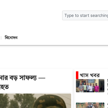
বিনোদন
খাস খবর
ার বড় সাফল্য —
নিহত