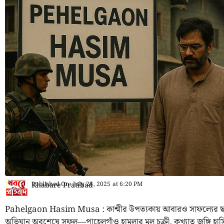
Published On:
July 28, 2025
at
6:20 PM
Khabare Pratibad
Pahelgaon Hasim Musa : কাশ্মীর উপত্যকায় আবারও সাফল্যের ছাপ র
অভিযান অবশেষে সফল—পাহেলগাঁও হামলার মূল চক্রী, কুখ্যাত জঙ্গি হ