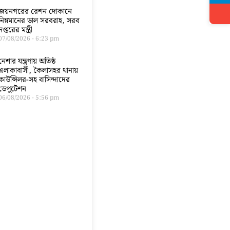
জয়নগরের রেশন দোকানে
নিম্নমানের ডাল সরবরাহ, সরব
দপ্তরের মন্ত্রী
07/08/2026
6:23 pm
নেশার যন্ত্রণায় অতিষ্ঠ
এলাকাবাসী, কৈলাসহর থানায়
কাউন্সিলর-সহ বাসিন্দাদের
ডেপুটেশন
06/08/2026
5:56 pm