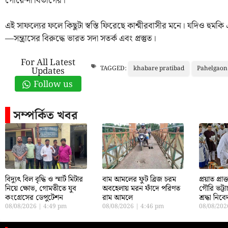
গোয়েন্দা বিভাগের।
এই সাফল্যের ফলে কিছুটা স্বস্তি ফিরেছে কাশ্মীরবাসীর মনে। যদিও হুমকি 
—সন্ত্রাসের বিরুদ্ধে ভারত সদা সতর্ক এবং প্রস্তুত।
For All Latest
khabare pratibad
Pahelgaon
TAGGED:
Updates
Follow us
সম্পর্কিত খবর
বিদ্যুৎ বিল বৃদ্ধি ও স্মার্ট মিটার
বাম আমলের ফুট ব্রিজ চরম
প্রয়াত প্রা
নিয়ে ক্ষোভ, গোমতীতে যুব
অবহেলায় মরন ফাঁদে পরিণত
গৌরি ভট্টাচ
কংগ্রেসের ডেপুটেশন
রাম আমলে
শ্রদ্ধা নি
08/08/2026
4:49 pm
08/08/2026
4:46 pm
08/08/20