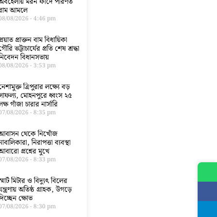
অবহেলায় মরন ফাঁদে পরিণত
রাম আমলে
08/08/2026
4:46 pm
প্রয়াত প্রাক্তন বাম বিধায়িকা
গৌরি ভট্টাচার্যের প্রতি শেষ শ্রদ্ধা
নিবেদন বিধানসভায়
08/08/2026
3:53 pm
নেশামুক্ত ত্রিপুরার লক্ষ্যে বড়
সাফল্য, মোহনপুরে ধ্বংস ২৫
লক্ষ গাঁজা চারার নার্সারি
07/08/2026
8:35 pm
আবাসন থেকে নিখোঁজ
নাবালিকারা, নিরাপত্তা ব্যবস্থা
আবারো প্রশ্নের মুখে
07/08/2026
8:33 pm
স্মার্ট মিটার ও বিদ্যুৎ বিলের
যন্ত্রণায় অতিষ্ঠ গ্রাহক, উগড়ে
দিচ্ছেন ক্ষোভ
07/08/2026
8:30 pm