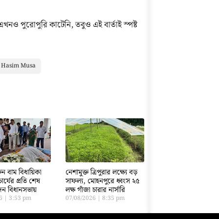
এখনও পুরোপুরি কাটেনি, তবুও এই বার্তাই স্পষ্ট
 Hasim Musa
ক্তন বাম বিধায়িকা
নেশামুক্ত ত্রিপুরার লক্ষ্যে বড়
ার্যের প্রতি শেষ
সাফল্য, মোহনপুরে ধ্বংস ২৫
বেদন বিধানসভায়
লক্ষ গাঁজা চারার নার্সারি
26
3:53 pm
07/08/2026
8:35 pm