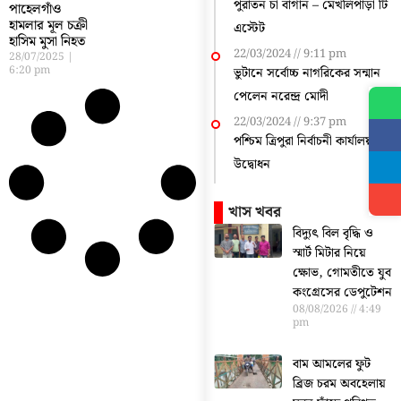
পুরাতন চা বাগান – মেখলিপাড়া টি
পাহেলগাঁও
হামলার মূল চক্রী
এস্টেট
হাসিম মুসা নিহত
22/03/2024
9:11 pm
28/07/2025
6:20 pm
ভুটানে সর্বোচ্চ নাগরিকের সন্মান
পেলেন নরেন্দ্র মোদী
22/03/2024
9:37 pm
পশ্চিম ত্রিপুরা নির্বাচনী কার্যালয়
উদ্বোধন
খাস খবর
বিদ্যুৎ বিল বৃদ্ধি ও
স্মার্ট মিটার নিয়ে
ক্ষোভ, গোমতীতে যুব
কংগ্রেসের ডেপুটেশন
08/08/2026
4:49
pm
বাম আমলের ফুট
ব্রিজ চরম অবহেলায়