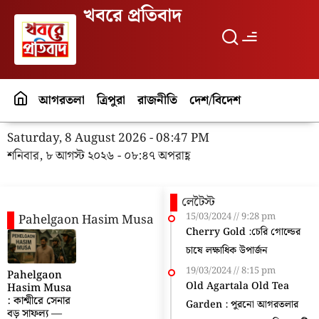
খবরে প্রতিবাদ
আগরতলা
ত্রিপুরা
রাজনীতি
দেশ/বিদেশ
পর্যটন
বিনো
Saturday, 8 August 2026 - 08:47 PM
শনিবার, ৮ আগস্ট ২০২৬ - ০৮:৪৭ অপরাহ্ণ
লেটৈস্ট
15/03/2024
9:28 pm
Pahelgaon Hasim Musa
Cherry Gold :চেরি গোল্ডের
চাষে লক্ষাধিক উপার্জন
19/03/2024
8:15 pm
Pahelgaon
Old Agartala Old Tea
Hasim Musa
: কাশ্মীরে সেনার
Garden : পুরনো আগরতলার
বড় সাফল্য —