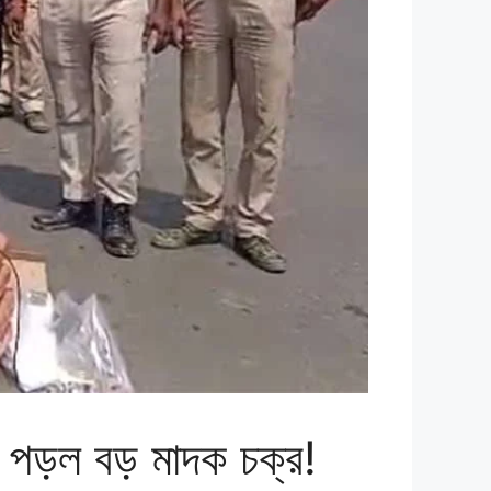
ড়ল বড় মাদক চক্র!