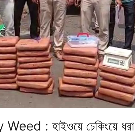
d : হাইওয়ে চেকিংয়ে ধরা প