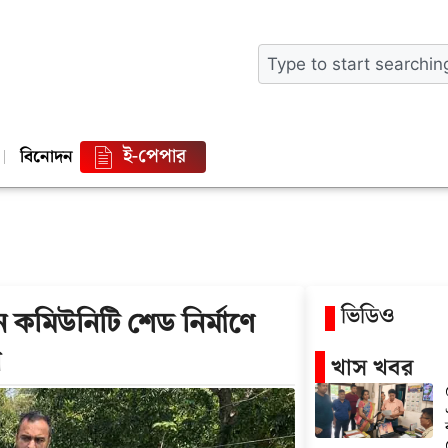
ই-পেপার
বিনোদন
ভিডিও
কমিউনিটি শেড নির্মাণে
র
খাস খবর