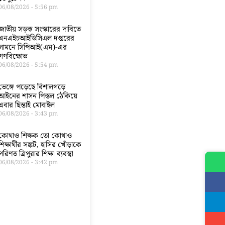
06/08/2026
5:56 pm
জাতীয় সড়ক সংস্কারের দাবিতে
এনএইচআইডিসিএল দপ্তরের
সামনে সিপিআই(এম)-এর
গণবিক্ষোভ
06/08/2026
5:54 pm
ভেঙ্গে পড়েছে বিশালগড়ে
আইনের শাসন পিস্তল ঠেকিয়ে
এবার ছিন্তাই মোবাইল
06/08/2026
3:43 pm
কোথাও শিক্ষক তো কোথাও
শিক্ষার্থীর সঙ্কট, হাসির খোঁড়াকে
পরিণত ত্রিপুরার শিক্ষা ব্যবস্থা
06/08/2026
3:42 pm