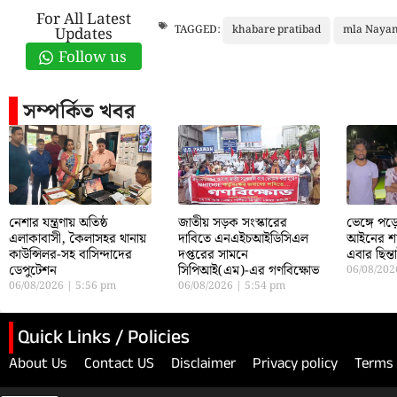
For All Latest
khabare pratibad
mla Nayan
TAGGED:
Updates
Follow us
সম্পর্কিত খবর
নেশার যন্ত্রণায় অতিষ্ঠ
জাতীয় সড়ক সংস্কারের
ভেঙ্গে প
এলাকাবাসী, কৈলাসহর থানায়
দাবিতে এনএইচআইডিসিএল
আইনের শা
কাউন্সিলর-সহ বাসিন্দাদের
দপ্তরের সামনে
এবার ছিন্
ডেপুটেশন
সিপিআই(এম)-এর গণবিক্ষোভ
06/08/20
06/08/2026
5:56 pm
06/08/2026
5:54 pm
Quick Links / Policies
About Us
Contact US
Disclaimer
Privacy policy
Terms 