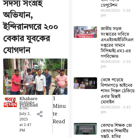
সদস্য সংগ্রহ
ডেপুটেশন
06/08/2026
5:56
অভিযান,
pm
ইন্দিরানগরে ২০০
জাতীয় সড়ক
সংস্কারের দাবিতে
বেকার যুবকের
এনএইচআইডিসিএল
দপ্তরের সামনে
যোগদান
সিপিআই(এম)-এর
গণবিক্ষোভ
06/08/2026
5:54
pm
ভেঙ্গে পড়েছে
বিশালগড়ে আইনের
শাসন পিস্তল ঠেকিয়ে
এবার ছিন্তাই
1
Khabare
মোবাইল
Publishe
Pratibad
Minu
06/08/2026
3:43
d On:
pm
Te
July 2,
2025
Read
at
2:47
কোথাও শিক্ষক তো
PM
কোথাও শিক্ষার্থীর
সঙ্কট, হাসির