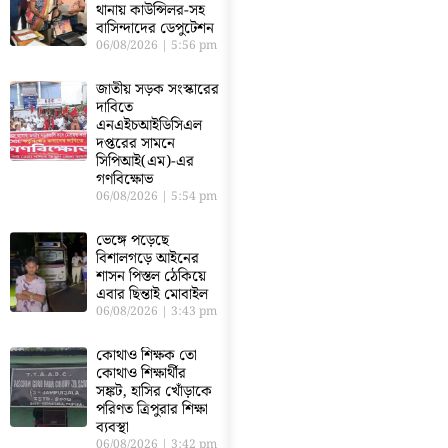
থানায় কাউন্সিলর-সহ
বাসিন্দাদের ডেপুটেশন
06/08/2026
5:56 pm
জাতীয় সড়ক সংস্কারের
দাবিতে
এনএইচআইডিসিএল
দপ্তরের সামনে
সিপিআই(এম)-এর
গণবিক্ষোভ
06/08/2026
5:54 pm
ভেঙ্গে পড়েছে
বিশালগড়ে আইনের
শাসন পিস্তল ঠেকিয়ে
এবার ছিন্তাই মোবাইল
06/08/2026
3:43 pm
কোথাও শিক্ষক তো
কোথাও শিক্ষার্থীর
সঙ্কট, হাসির খোঁড়াকে
পরিণত ত্রিপুরার শিক্ষা
ব্যবস্থা
06/08/2026
3:42 pm