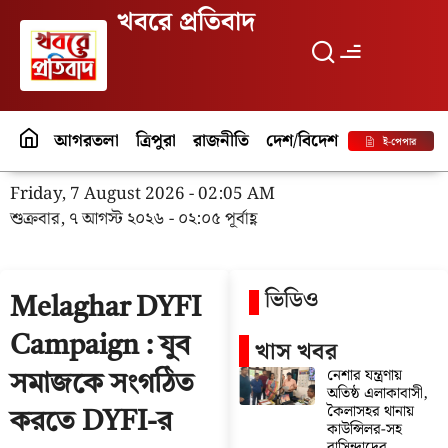
খবরে প্রতিবাদ
আগরতলা
ত্রিপুরা
রাজনীতি
দেশ/বিদেশ
পর্যটন
বিনো
ই-পেপার
Friday, 7 August 2026 - 02:05 AM
শুক্রবার, ৭ আগস্ট ২০২৬ - ০২:০৫ পূর্বাহ্ণ
ভিডিও
Melaghar DYFI
Campaign : যুব
খাস খবর
নেশার যন্ত্রণায়
সমাজকে সংগঠিত
অতিষ্ঠ এলাকাবাসী,
কৈলাসহর থানায়
করতে DYFI-র
কাউন্সিলর-সহ
বাসিন্দাদের