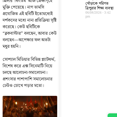
থ্রিলার ‘কিংডম’ আজ প্রেক্ষাগৃহে
খোঁড়াকে পরিণত
মুক্তি পেয়েছে। নাগ ভামসি
ত্রিপুরার শিক্ষা ব্যবস্থা
প্রযোজিত এই ছবিটি ইতোমধ্যেই
06/08/2026
3:42
pm
দর্শকদের মধ্যে নানা প্রতিক্রিয়া সৃষ্টি
করেছে। কেউ ছবিটিকে
“ব্লকবাস্টার” বলছেন, আবার কেউ
বলছেন—অপেক্ষার ফল অতটা
মধুর হয়নি।
সোশ্যাল মিডিয়ার বিভিন্ন প্ল্যাটফর্ম,
বিশেষ করে এক্স সিনেমাটি নিয়ে
চলছে আলোচনা-সমালোচনা।
প্রশংসার পাশাপাশি সমালোচনার
ঢেউও চোখে পড়ার মতো।