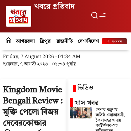
খবরে প্রতিবাদ
আগরতলা
ত্রিপুরা
রাজনীতি
দেশ/বিদেশ
পর্যটন
বিনো
ই-পেপার
Friday, 7 August 2026 - 01:34 AM
শুক্রবার, ৭ আগস্ট ২০২৬ - ০১:৩৪ পূর্বাহ্ণ
ভিডিও
Kingdom Movie
Bengali Review :
খাস খবর
নেশার যন্ত্রণায়
মুক্তি পেলো বিজয়
অতিষ্ঠ এলাকাবাসী,
কৈলাসহর থানায়
দেবেরকোন্ডার
কাউন্সিলর-সহ
বাসিন্দাদের