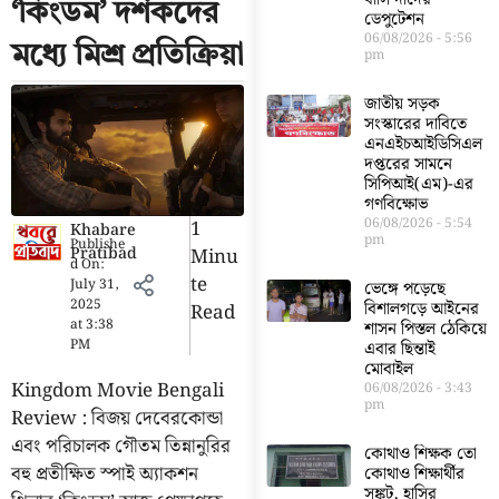
‘কিংডম’ দর্শকদের
ডেপুটেশন
06/08/2026
5:56
মধ্যে মিশ্র প্রতিক্রিয়া
pm
জাতীয় সড়ক
সংস্কারের দাবিতে
এনএইচআইডিসিএল
দপ্তরের সামনে
সিপিআই(এম)-এর
গণবিক্ষোভ
06/08/2026
5:54
1
Khabare
pm
Publishe
Pratibad
Minu
d On:
Te
July 31,
ভেঙ্গে পড়েছে
2025
বিশালগড়ে আইনের
Read
at
3:38
শাসন পিস্তল ঠেকিয়ে
PM
এবার ছিন্তাই
মোবাইল
Kingdom Movie Bengali
06/08/2026
3:43
pm
Review : বিজয় দেবেরকোন্ডা
এবং পরিচালক গৌতম তিন্নানুরির
কোথাও শিক্ষক তো
বহু প্রতীক্ষিত স্পাই অ্যাকশন
কোথাও শিক্ষার্থীর
সঙ্কট, হাসির