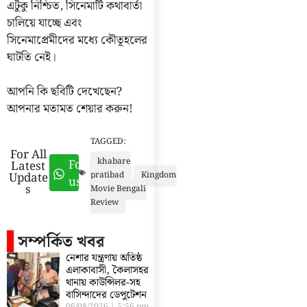
এটুকু নিশ্চিত, সিনেমাটি কথাবার্তা
চালিয়ে যাচ্ছে এবং
সিনেমাপ্রেমীদের মধ্যে কৌতূহলের
ঘাটতি নেই।
আপনি কি ছবিটি দেখেছেন?
আপনার মতামত শেয়ার করুন!
TAGGED:
For All
khabare
Follow
Latest
Update
pratibad
Kingdom
us
s
Movie Bengali
Review
সম্পর্কিত খবর
নেশার যন্ত্রণায় অতিষ্ঠ
এলাকাবাসী, কৈলাসহর
থানায় কাউন্সিলর-সহ
বাসিন্দাদের ডেপুটেশন
06/08/2026
5:56 pm