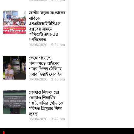
জাতীয় সড়ক সংস্কারের
দাবিতে
এনএইচআইডিসিএল
দপ্তরের সামনে
সিপিআই(এম)-এর
গণবিক্ষোভ
06/08/2026
5:54 pm
ভেঙ্গে পড়েছে
বিশালগড়ে আইনের
শাসন পিস্তল ঠেকিয়ে
এবার ছিন্তাই মোবাইল
06/08/2026
3:43 pm
কোথাও শিক্ষক তো
কোথাও শিক্ষার্থীর
সঙ্কট, হাসির খোঁড়াকে
পরিণত ত্রিপুরার শিক্ষা
ব্যবস্থা
06/08/2026
3:42 pm